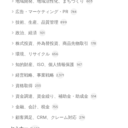
地域開発、地域活性化、まちづくり
603
広告・マーケティング・PR
744
技術、生産、品質管理
899
政治、経済
101
株式投資、外為替投資、商品先物取引
178
環境、リサイクル
656
知的財産、ISO、個人情報保護
147
経営戦略、事業戦略
2,371
資格取得
233
資金調達、資金繰り、補助金・助成金
514
金融、会計、税金
755
顧客満足、CRM、クレーム対応
274