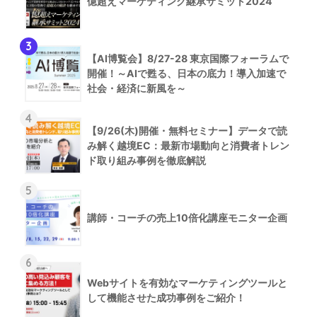
億超えマーケティング継承サミット2024
3
【AI博覧会】8/27-28 東京国際フォーラムで
開催！～AIで甦る、日本の底力！導入加速で
社会・経済に新風を～
4
【9/26(木)開催・無料セミナー】データで読
み解く越境EC：最新市場動向と消費者トレン
ド取り組み事例を徹底解説
5
講師・コーチの売上10倍化講座モニター企画
6
Webサイトを有効なマーケティングツールと
して機能させた成功事例をご紹介！