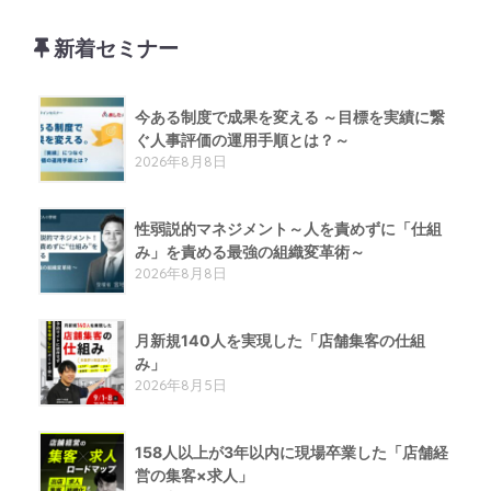
新着セミナー
今ある制度で成果を変える ～目標を実績に繋
ぐ人事評価の運用手順とは？～
2026年8月8日
性弱説的​マネジメント​～人を責めずに「仕組
み」を責める​最強の組織変革術​～
2026年8月8日
月新規140人を実現した「店舗集客の仕組
み」
2026年8月5日
158人以上が3年以内に現場卒業した「店舗経
営の集客×求人」