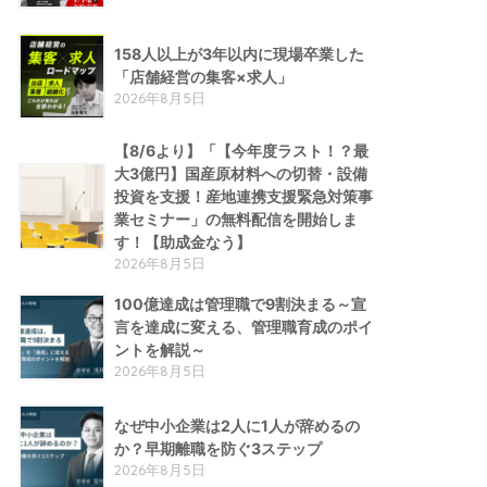
158人以上が3年以内に現場卒業した
「店舗経営の集客×求人」
2026年8月5日
【8/6より】「【今年度ラスト！？最
大3億円】国産原材料への切替・設備
投資を支援！産地連携支援緊急対策事
業セミナー」の無料配信を開始しま
す！【助成金なう】
2026年8月5日
100億達成は管理職で9割決まる～宣
言を達成に変える、管理職育成のポイ
ントを解説～
2026年8月5日
なぜ中小企業は2人に1人が辞めるの
か？早期離職を防ぐ3ステップ
2026年8月5日