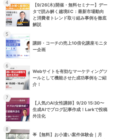
4
【9/26(木)開催・無料セミナー】デー
タで読み解く越境EC：最新市場動向
と消費者トレンド取り組み事例を徹底
解説
5
講師・コーチの売上10倍化講座モニタ
ー企画
6
Webサイトを有効なマーケティングツ
ールとして機能させた成功事例をご紹
介！
7
【人気のAI女性講師】9/20 15:30〜
生成AIでブログ記事作成！Larkで投稿
外注化
8
🌟【無料】お小遣い案件体験会｜月