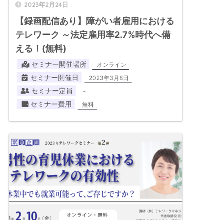
2023年2月24日
【録画配信あり】障がい者雇用における
テレワーク ～法定雇用率2.7%時代へ備
える！(無料)
セミナー開催場所
オンライン
セミナー開催日
2023年3月8日
セミナー定員
-
セミナー費用
無料