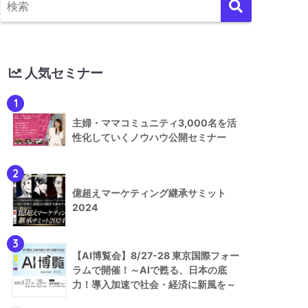
人気セミナー
1
主婦・ママコミュニティ3,000名を活
性化していくノウハウ公開セミナー
2
億超えマーケティング継承サミット
2024
3
【AI博覧会】8/27-28 東京国際フォー
ラムで開催！～AIで甦る、日本の底
力！導入加速で社会・経済に新風を～