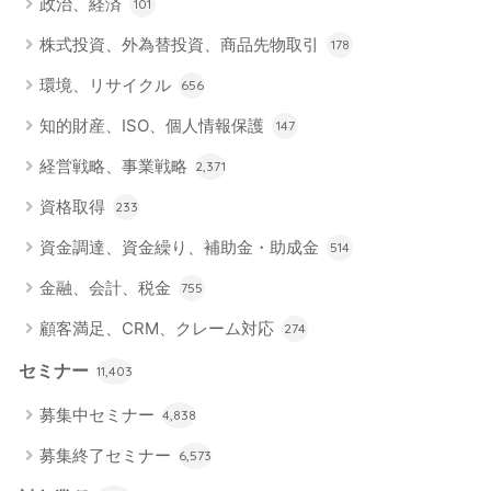
政治、経済
101
株式投資、外為替投資、商品先物取引
178
環境、リサイクル
656
知的財産、ISO、個人情報保護
147
経営戦略、事業戦略
2,371
資格取得
233
資金調達、資金繰り、補助金・助成金
514
金融、会計、税金
755
顧客満足、CRM、クレーム対応
274
セミナー
11,403
募集中セミナー
4,838
募集終了セミナー
6,573