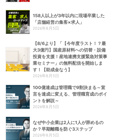
158人以上が3年以内に現場卒業した
「店舗経営の集客×求人」
2026年8月5日
【8/6より】「【今年度ラスト！？最
大3億円】国産原材料への切替・設備
投資を支援！産地連携支援緊急対策事
業セミナー」の無料配信を開始しま
す！【助成金なう】
2026年8月5日
100億達成は管理職で9割決まる～宣
言を達成に変える、管理職育成のポイ
ントを解説～
2026年8月5日
なぜ中小企業は2人に1人が辞めるの
か？早期離職を防ぐ3ステップ
2026年8月5日