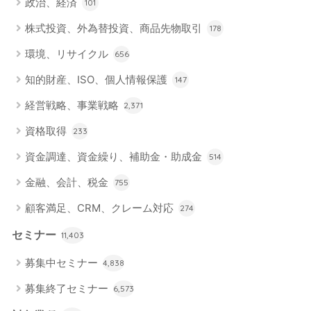
政治、経済
101
株式投資、外為替投資、商品先物取引
178
環境、リサイクル
656
知的財産、ISO、個人情報保護
147
経営戦略、事業戦略
2,371
資格取得
233
資金調達、資金繰り、補助金・助成金
514
金融、会計、税金
755
顧客満足、CRM、クレーム対応
274
セミナー
11,403
募集中セミナー
4,838
募集終了セミナー
6,573