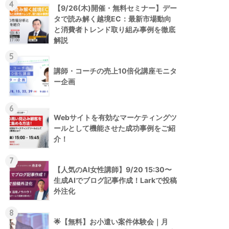
4
【9/26(木)開催・無料セミナー】デー
タで読み解く越境EC：最新市場動向
と消費者トレンド取り組み事例を徹底
解説
5
講師・コーチの売上10倍化講座モニタ
ー企画
6
Webサイトを有効なマーケティングツ
ールとして機能させた成功事例をご紹
介！
7
【人気のAI女性講師】9/20 15:30〜
生成AIでブログ記事作成！Larkで投稿
外注化
8
🌟【無料】お小遣い案件体験会｜月