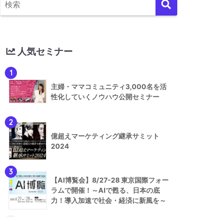
人気セミナー
1
主婦・ママコミュニティ3,000名を活
性化していくノウハウ公開セミナー
2
億超えマーケティング継承サミット
2024
3
【AI博覧会】8/27-28 東京国際フォー
ラムで開催！～AIで甦る、日本の底
力！導入加速で社会・経済に新風を～