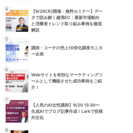
4
【9/26(木)開催・無料セミナー】デー
タで読み解く越境EC：最新市場動向
と消費者トレンド取り組み事例を徹底
解説
5
講師・コーチの売上10倍化講座モニタ
ー企画
6
Webサイトを有効なマーケティングツ
ールとして機能させた成功事例をご紹
介！
7
【人気のAI女性講師】9/20 15:30〜
生成AIでブログ記事作成！Larkで投稿
外注化
8