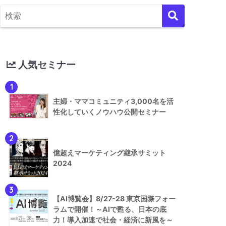
人気セミナー
1
主婦・ママコミュニティ3,000名を活
性化していくノウハウ公開セミナー
2
億超えマーケティング継承サミット
2024
3
【AI博覧会】8/27-28 東京国際フォー
ラムで開催！～AIで甦る、日本の底
力！導入加速で社会・経済に新風を～