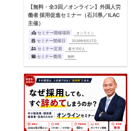
【無料・全3回／オンライン】外国人労
働者 採用促進セミナー（石川県／ILAC
主催）
セミナー開催場所
オンライン
セミナー開催日
2026年8月27日
セミナー定員
最大100人
セミナー費用
無料