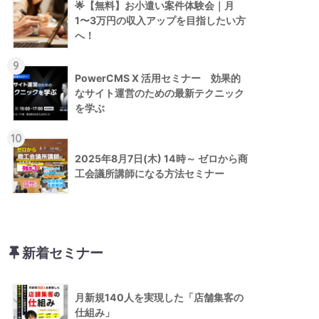
🌟【無料】お小遣い案件体験会｜月
1〜3万円の収入アップを目指したい方
へ！
9
PowerCMS X 活用セミナー 効果的
なサイト運営のための最新テクニック
を学ぶ
10
2025年8月7日(木) 14時～ ゼロから商
工会議所講師になる方法セミナー
新着セミナー
月新規140人を実現した「店舗集客の
仕組み」