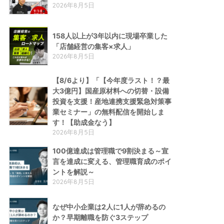
2026年8月5日
158人以上が3年以内に現場卒業した
「店舗経営の集客×求人」
2026年8月5日
【8/6より】「【今年度ラスト！？最
大3億円】国産原材料への切替・設備
投資を支援！産地連携支援緊急対策事
業セミナー」の無料配信を開始しま
す！【助成金なう】
2026年8月5日
100億達成は管理職で9割決まる～宣
言を達成に変える、管理職育成のポイ
ントを解説～
2026年8月5日
なぜ中小企業は2人に1人が辞めるの
か？早期離職を防ぐ3ステップ