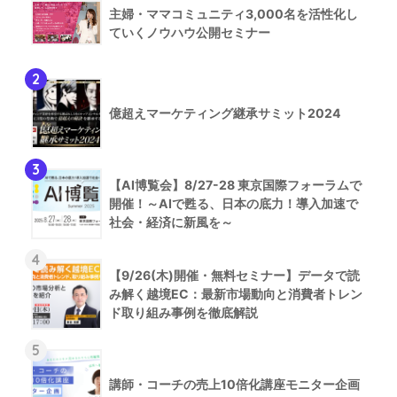
主婦・ママコミュニティ3,000名を活性化し
ていくノウハウ公開セミナー
2
億超えマーケティング継承サミット2024
3
【AI博覧会】8/27-28 東京国際フォーラムで
開催！～AIで甦る、日本の底力！導入加速で
社会・経済に新風を～
4
【9/26(木)開催・無料セミナー】データで読
み解く越境EC：最新市場動向と消費者トレン
ド取り組み事例を徹底解説
5
講師・コーチの売上10倍化講座モニター企画