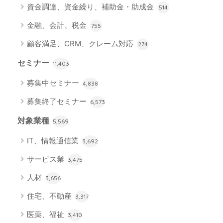
資金調達、資金繰り、補助金・助成金
514
金融、会計、税金
755
顧客満足、CRM、クレーム対応
274
セミナー
11,403
募集中セミナー
4,838
募集終了セミナー
6,573
対象業種
5,569
IT、情報通信業
3,692
サービス業
3,475
人材
3,656
住宅、不動産
3,317
医薬、福祉
3,410