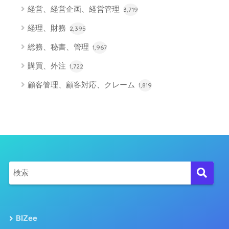
経営、経営企画、経営管理
3,719
経理、財務
2,395
総務、秘書、管理
1,967
購買、外注
1,722
顧客管理、顧客対応、クレーム
1,819
BIZee