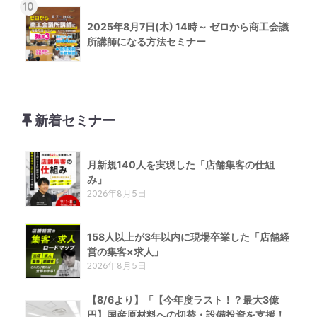
10
2025年8月7日(木) 14時～ ゼロから商工会議
所講師になる方法セミナー
新着セミナー
月新規140人を実現した「店舗集客の仕組
み」
2026年8月5日
158人以上が3年以内に現場卒業した「店舗経
営の集客×求人」
2026年8月5日
【8/6より】「【今年度ラスト！？最大3億
円】国産原材料への切替・設備投資を支援！