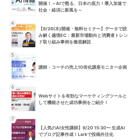
開催！～AIで甦る、日本の底力！導入加速で
社会・経済に新風を～
4
【9/26(木)開催・無料セミナー】データで読
み解く越境EC：最新市場動向と消費者トレン
ド取り組み事例を徹底解説
5
講師・コーチの売上10倍化講座モニター企画
6
Webサイトを有効なマーケティングツールと
して機能させた成功事例をご紹介！
7
【人気のAI女性講師】9/20 15:30〜 生成AI
でブログ記事作成！Larkで投稿外注化