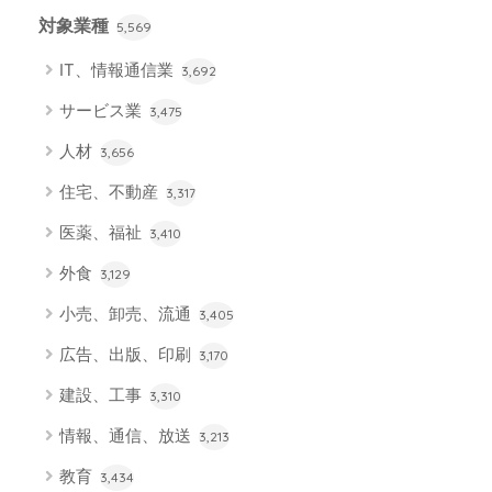
対象業種
5,569
IT、情報通信業
3,692
サービス業
3,475
人材
3,656
住宅、不動産
3,317
医薬、福祉
3,410
外食
3,129
小売、卸売、流通
3,405
広告、出版、印刷
3,170
建設、工事
3,310
情報、通信、放送
3,213
教育
3,434