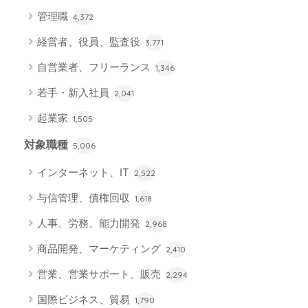
管理職
4,372
経営者、役員、監査役
3,771
自営業者、フリーランス
1,346
若手・新入社員
2,041
起業家
1,505
対象職種
5,006
インターネット、IT
2,522
与信管理、債権回収
1,618
人事、労務、能力開発
2,968
商品開発、マーケティング
2,410
営業、営業サポート、販売
2,294
国際ビジネス、貿易
1,790