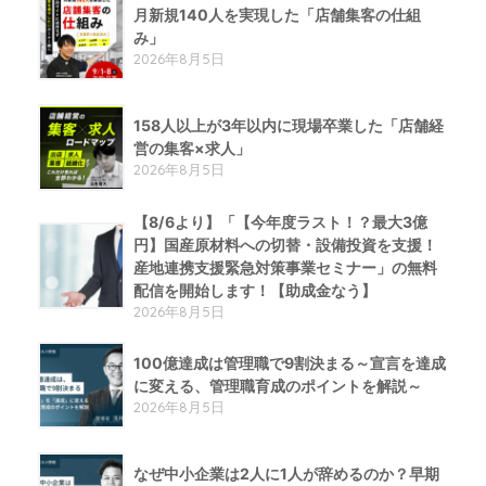
月新規140人を実現した「店舗集客の仕組
み」
2026年8月5日
158人以上が3年以内に現場卒業した「店舗経
営の集客×求人」
2026年8月5日
【8/6より】「【今年度ラスト！？最大3億
円】国産原材料への切替・設備投資を支援！
産地連携支援緊急対策事業セミナー」の無料
配信を開始します！【助成金なう】
2026年8月5日
100億達成は管理職で9割決まる～宣言を達成
に変える、管理職育成のポイントを解説～
2026年8月5日
なぜ中小企業は2人に1人が辞めるのか？早期