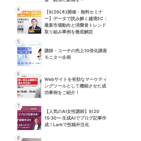
4
【9/26(木)開催・無料セミナ
ー】データで読み解く越境EC：
最新市場動向と消費者トレンド
取り組み事例を徹底解説
5
講師・コーチの売上10倍化講座
モニター企画
6
Webサイトを有効なマーケティ
ングツールとして機能させた成
功事例をご紹介！
7
【人気のAI女性講師】9/20
15:30〜 生成AIでブログ記事作
成！Larkで投稿外注化
8