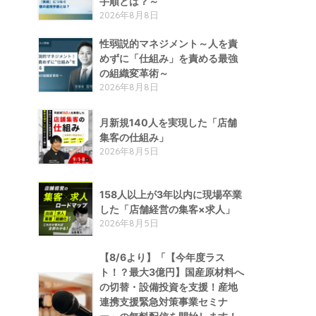
手順とは？～
2026年8月8日
性弱説的​マネジメント​～人を責
めずに「仕組み」を責める​最強
の組織変革術​～
2026年8月8日
月新規140人を実現した「店舗
集客の仕組み」
2026年8月5日
158人以上が3年以内に現場卒業
した「店舗経営の集客×求人」
2026年8月5日
【8/6より】「【今年度ラス
ト！？最大3億円】国産原材料へ
の切替・設備投資を支援！産地
連携支援緊急対策事業セミナ