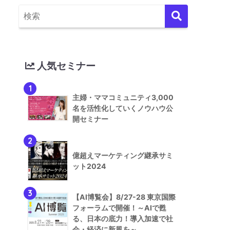
人気セミナー
1
主婦・ママコミュニティ3,000
名を活性化していくノウハウ公
開セミナー
2
億超えマーケティング継承サミ
ット2024
3
【AI博覧会】8/27-28 東京国際
フォーラムで開催！～AIで甦
る、日本の底力！導入加速で社
会・経済に新風を～