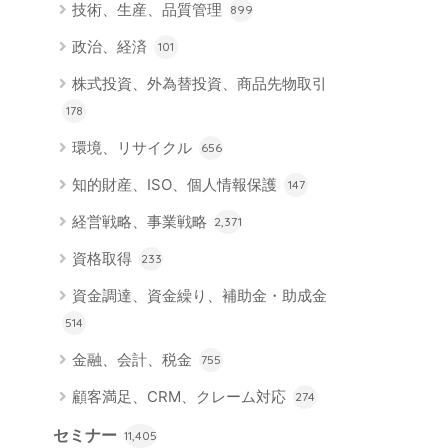
技術、生産、品質管理
899
政治、経済
101
株式投資、外為替投資、商品先物取引
178
環境、リサイクル
656
知的財産、ISO、個人情報保護
147
経営戦略、事業戦略
2,371
資格取得
233
資金調達、資金繰り、補助金・助成金
514
金融、会計、税金
755
顧客満足、CRM、クレーム対応
274
セミナー
11,405