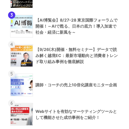
3
【AI博覧会】8/27-28 東京国際フォーラムで
開催！～AIで甦る、日本の底力！導入加速で
社会・経済に新風を～
4
【9/26(木)開催・無料セミナー】データで読
み解く越境EC：最新市場動向と消費者トレン
ド取り組み事例を徹底解説
5
講師・コーチの売上10倍化講座モニター企画
6
Webサイトを有効なマーケティングツールと
して機能させた成功事例をご紹介！