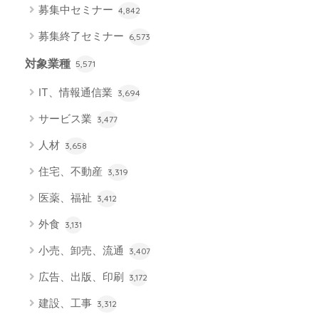
募集中セミナー
4,842
募集終了セミナー
6,573
対象業種
5,571
IT、情報通信業
3,694
サービス業
3,477
人材
3,658
住宅、不動産
3,319
医薬、福祉
3,412
外食
3,131
小売、卸売、流通
3,407
広告、出版、印刷
3,172
建設、工事
3,312