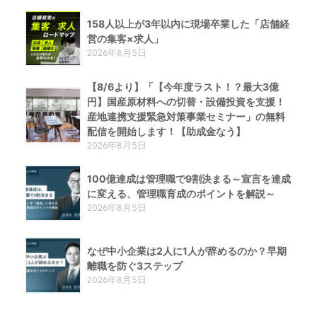
158人以上が3年以内に現場卒業した「店舗経
営の集客×求人」
2026年8月5日
【8/6より】「【今年度ラスト！？最大3億
円】国産原材料への切替・設備投資を支援！
産地連携支援緊急対策事業セミナー」の無料
配信を開始します！【助成金なう】
2026年8月5日
100億達成は管理職で9割決まる～宣言を達成
に変える、管理職育成のポイントを解説～
2026年8月5日
なぜ中小企業は2人に1人が辞めるのか？早期
離職を防ぐ3ステップ
2026年8月5日