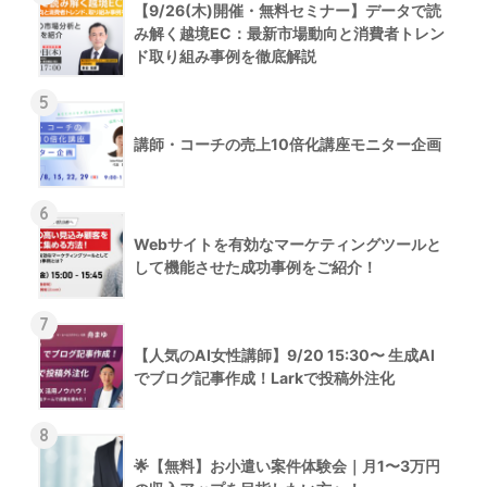
【9/26(木)開催・無料セミナー】データで読
み解く越境EC：最新市場動向と消費者トレン
ド取り組み事例を徹底解説
5
講師・コーチの売上10倍化講座モニター企画
6
Webサイトを有効なマーケティングツールと
して機能させた成功事例をご紹介！
7
【人気のAI女性講師】9/20 15:30〜 生成AI
でブログ記事作成！Larkで投稿外注化
8
🌟【無料】お小遣い案件体験会｜月1〜3万円