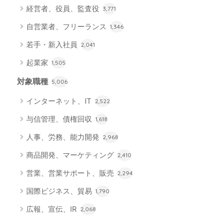
経営者、役員、監査役
3,771
自営業者、フリーランス
1,346
若手・新入社員
2,041
起業家
1,505
対象職種
5,006
インターネット、IT
2,522
与信管理、債権回収
1,618
人事、労務、能力開発
2,968
商品開発、マーケティング
2,410
営業、営業サポート、販売
2,294
国際ビジネス、貿易
1,790
広報、宣伝、IR
2,068