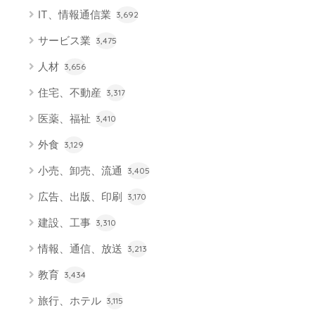
IT、情報通信業
3,692
サービス業
3,475
人材
3,656
住宅、不動産
3,317
医薬、福祉
3,410
外食
3,129
小売、卸売、流通
3,405
広告、出版、印刷
3,170
建設、工事
3,310
情報、通信、放送
3,213
教育
3,434
旅行、ホテル
3,115