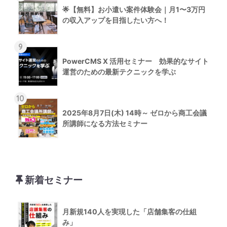
🌟【無料】お小遣い案件体験会｜月1〜3万円
の収入アップを目指したい方へ！
9
PowerCMS X 活用セミナー 効果的なサイト
運営のための最新テクニックを学ぶ
10
2025年8月7日(木) 14時～ ゼロから商工会議
所講師になる方法セミナー
新着セミナー
月新規140人を実現した「店舗集客の仕組
み」