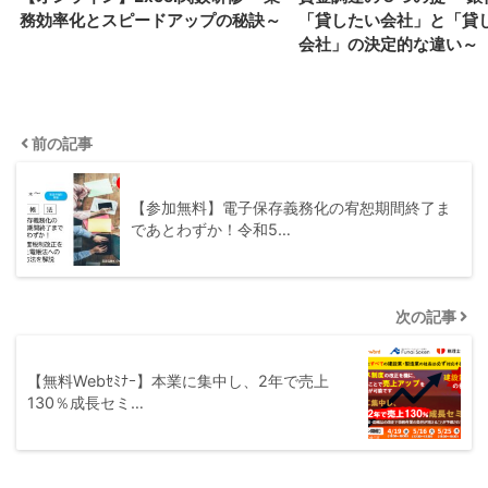
務効率化とスピードアップの秘訣～
「貸したい会社」と「貸
会社」の決定的な違い～
前の記事
【参加無料】電子保存義務化の宥恕期間終了ま
であとわずか！令和5…
次の記事
【無料Webｾﾐﾅｰ】本業に集中し、2年で売上
130％成長セミ…