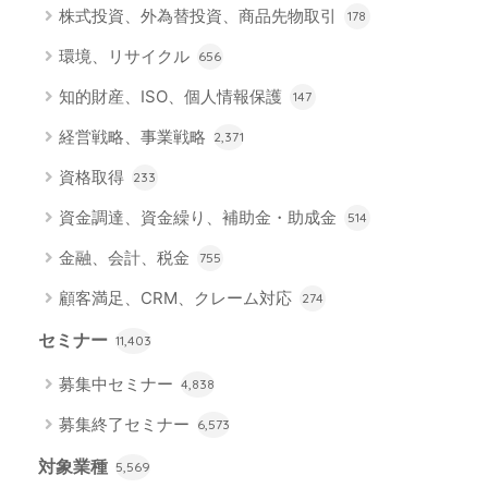
株式投資、外為替投資、商品先物取引
178
環境、リサイクル
656
知的財産、ISO、個人情報保護
147
経営戦略、事業戦略
2,371
資格取得
233
資金調達、資金繰り、補助金・助成金
514
金融、会計、税金
755
顧客満足、CRM、クレーム対応
274
セミナー
11,403
募集中セミナー
4,838
募集終了セミナー
6,573
対象業種
5,569