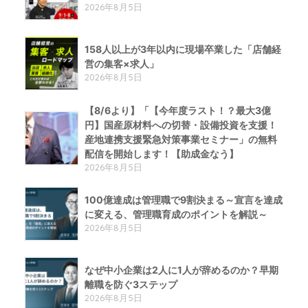
2026年8月5日
158人以上が3年以内に現場卒業した「店舗経
営の集客×求人」
2026年8月5日
【8/6より】「【今年度ラスト！？最大3億
円】国産原材料への切替・設備投資を支援！
産地連携支援緊急対策事業セミナー」の無料
配信を開始します！【助成金なう】
2026年8月5日
100億達成は管理職で9割決まる～宣言を達成
に変える、管理職育成のポイントを解説～
2026年8月5日
なぜ中小企業は2人に1人が辞めるのか？早期
離職を防ぐ3ステップ
2026年8月5日