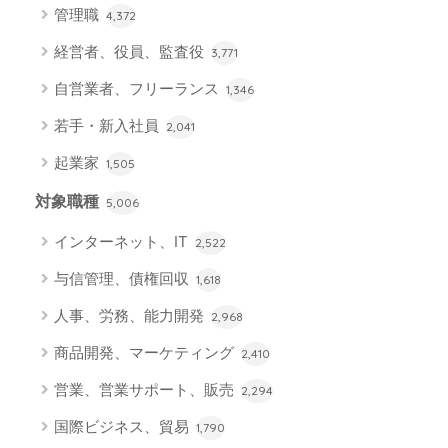
管理職
4,372
経営者、役員、監査役
3,771
自営業者、フリーランス
1,346
若手・新入社員
2,041
起業家
1,505
対象職種
5,006
インターネット、IT
2,522
与信管理、債権回収
1,618
人事、労務、能力開発
2,968
商品開発、マーケティング
2,410
営業、営業サポート、販売
2,294
国際ビジネス、貿易
1,790