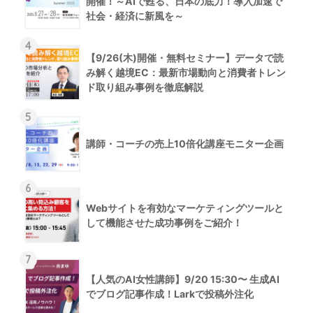
開催！～AIで甦る、日本の底力！導入加速で
社会・経済に新風を～
4
【9/26(木)開催・無料セミナー】データで読
み解く越境EC：最新市場動向と消費者トレン
ド取り組み事例を徹底解説
5
講師・コーチの売上10倍化講座モニター企画
6
Webサイトを有効なマーケティングツールと
して機能させた成功事例をご紹介！
7
【人気のAI女性講師】9/20 15:30〜 生成AI
でブログ記事作成！Larkで投稿外注化