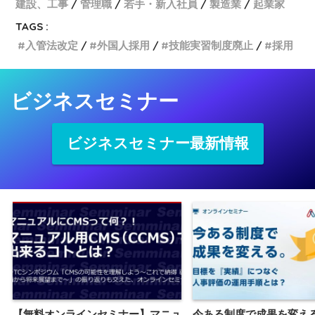
建設、工事
管理職
若手・新入社員
製造業
起業家
TAGS :
入管法改定
外国人採用
技能実習制度廃止
採用
ビジネスセミナー
ビジネスセミナー最新情報
【無料オンラインセミナー】マニュ
今ある制度で成果を変え