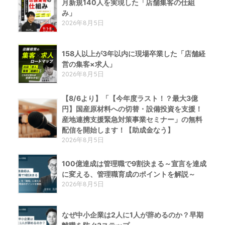
月新規140人を実現した「店舗集客の仕組
み」
2026年8月5日
158人以上が3年以内に現場卒業した「店舗経
営の集客×求人」
2026年8月5日
【8/6より】「【今年度ラスト！？最大3億
円】国産原材料への切替・設備投資を支援！
産地連携支援緊急対策事業セミナー」の無料
配信を開始します！【助成金なう】
2026年8月5日
100億達成は管理職で9割決まる～宣言を達成
に変える、管理職育成のポイントを解説～
2026年8月5日
なぜ中小企業は2人に1人が辞めるのか？早期