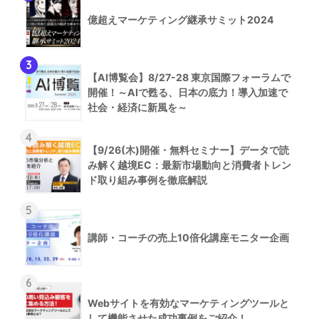
億超えマーケティング継承サミット2024
3
【AI博覧会】8/27-28 東京国際フォーラムで
開催！～AIで甦る、日本の底力！導入加速で
社会・経済に新風を～
4
【9/26(木)開催・無料セミナー】データで読
み解く越境EC：最新市場動向と消費者トレン
ド取り組み事例を徹底解説
5
講師・コーチの売上10倍化講座モニター企画
6
Webサイトを有効なマーケティングツールと
して機能させた成功事例をご紹介！