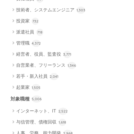
技術者、システムエンジニア
1,303
投資家
732
派遣社員
718
管理職
4,372
経営者、役員、監査役
3,771
自営業者、フリーランス
1,346
若手・新入社員
2,041
起業家
1,505
対象職種
5,006
インターネット、IT
2,522
与信管理、債権回収
1,618
人事、労務、能力開発
2,968