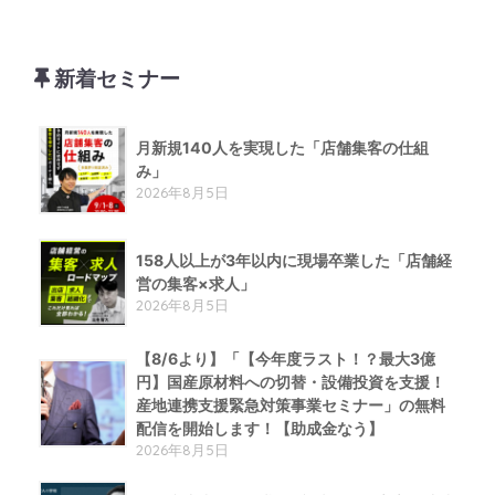
新着セミナー
月新規140人を実現した「店舗集客の仕組
み」
2026年8月5日
158人以上が3年以内に現場卒業した「店舗経
営の集客×求人」
2026年8月5日
【8/6より】「【今年度ラスト！？最大3億
円】国産原材料への切替・設備投資を支援！
産地連携支援緊急対策事業セミナー」の無料
配信を開始します！【助成金なう】
2026年8月5日