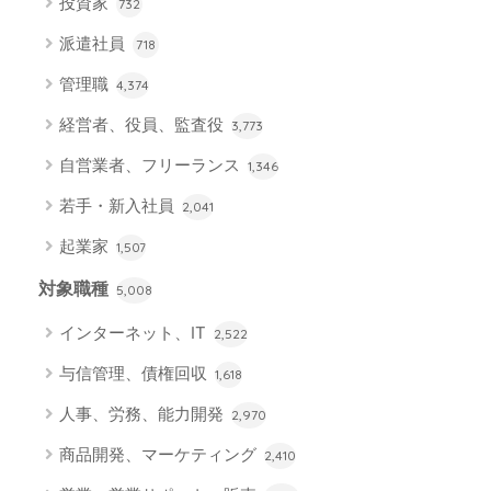
投資家
732
派遣社員
718
管理職
4,374
経営者、役員、監査役
3,773
自営業者、フリーランス
1,346
若手・新入社員
2,041
起業家
1,507
対象職種
5,008
インターネット、IT
2,522
与信管理、債権回収
1,618
人事、労務、能力開発
2,970
商品開発、マーケティング
2,410