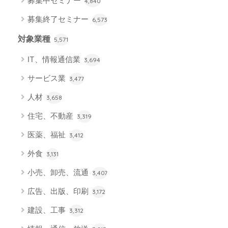
募集中セミナー
4,840
募集終了セミナー
6,573
対象業種
5,571
IT、情報通信業
3,694
サービス業
3,477
人材
3,658
住宅、不動産
3,319
医薬、福祉
3,412
外食
3,131
小売、卸売、流通
3,407
広告、出版、印刷
3,172
建設、工事
3,312