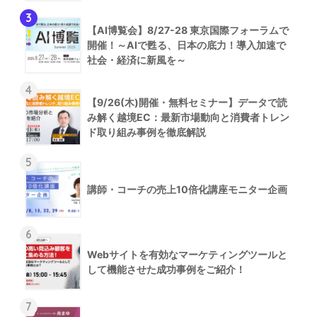
3
【AI博覧会】8/27-28 東京国際フォーラムで
開催！～AIで甦る、日本の底力！導入加速で
社会・経済に新風を～
4
【9/26(木)開催・無料セミナー】データで読
み解く越境EC：最新市場動向と消費者トレン
ド取り組み事例を徹底解説
5
講師・コーチの売上10倍化講座モニター企画
6
Webサイトを有効なマーケティングツールと
して機能させた成功事例をご紹介！
7