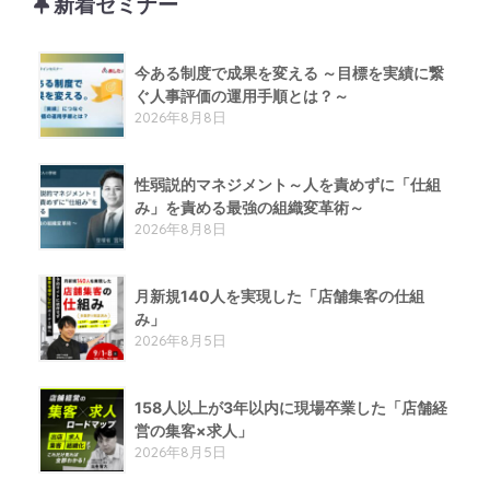
新着セミナー
今ある制度で成果を変える ～目標を実績に繋
ぐ人事評価の運用手順とは？～
2026年8月8日
性弱説的​マネジメント​～人を責めずに「仕組
み」を責める​最強の組織変革術​～
2026年8月8日
月新規140人を実現した「店舗集客の仕組
み」
2026年8月5日
158人以上が3年以内に現場卒業した「店舗経
営の集客×求人」
2026年8月5日