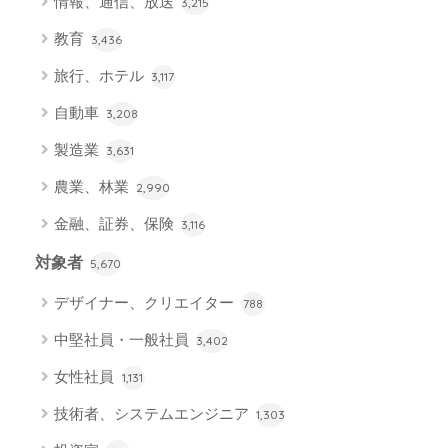
情報、通信、放送
3,215
教育
3,436
旅行、ホテル
3,117
自動車
3,208
製造業
3,631
農業、林業
2,990
金融、証券、保険
3,116
対象者
5,670
デザイナー、クリエイター
788
中堅社員・一般社員
3,402
女性社員
1,131
技術者、システムエンジニア
1,303