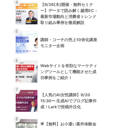
4
【9/26(木)開催・無料セミナ
ー】データで読み解く越境EC：
最新市場動向と消費者トレンド
取り組み事例を徹底解説
5
講師・コーチの売上10倍化講座
モニター企画
6
Webサイトを有効なマーケティ
ングツールとして機能させた成
功事例をご紹介！
7
【人気のAI女性講師】9/20
15:30〜 生成AIでブログ記事作
成！Larkで投稿外注化
8
🌟【無料】お小遣い案件体験会