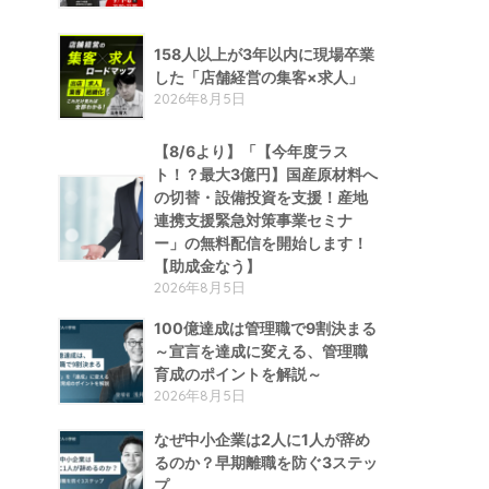
158人以上が3年以内に現場卒業
した「店舗経営の集客×求人」
2026年8月5日
【8/6より】「【今年度ラス
ト！？最大3億円】国産原材料へ
の切替・設備投資を支援！産地
連携支援緊急対策事業セミナ
ー」の無料配信を開始します！
【助成金なう】
2026年8月5日
100億達成は管理職で9割決まる
～宣言を達成に変える、管理職
育成のポイントを解説～
2026年8月5日
なぜ中小企業は2人に1人が辞め
るのか？早期離職を防ぐ3ステッ
プ