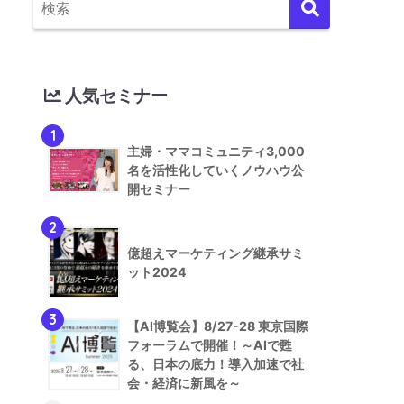
人気セミナー
1
主婦・ママコミュニティ3,000
名を活性化していくノウハウ公
開セミナー
2
億超えマーケティング継承サミ
ット2024
3
【AI博覧会】8/27-28 東京国際
フォーラムで開催！～AIで甦
る、日本の底力！導入加速で社
会・経済に新風を～