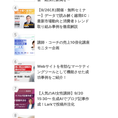
4
【9/26(木)開催・無料セミナ
ー】データで読み解く越境EC：
最新市場動向と消費者トレンド
取り組み事例を徹底解説
5
講師・コーチの売上10倍化講座
モニター企画
6
Webサイトを有効なマーケティ
ングツールとして機能させた成
功事例をご紹介！
7
【人気のAI女性講師】9/20
15:30〜 生成AIでブログ記事作
成！Larkで投稿外注化
8