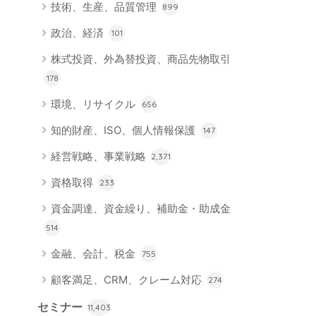
技術、生産、品質管理
899
政治、経済
101
株式投資、外為替投資、商品先物取引
178
環境、リサイクル
656
知的財産、ISO、個人情報保護
147
経営戦略、事業戦略
2,371
資格取得
233
資金調達、資金繰り、補助金・助成金
514
金融、会計、税金
755
顧客満足、CRM、クレーム対応
274
セミナー
11,403