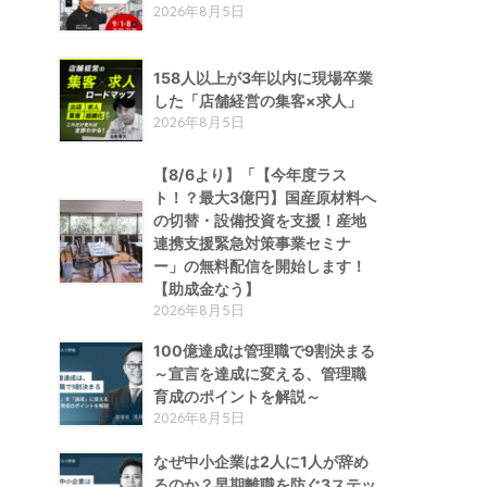
2026年8月5日
158人以上が3年以内に現場卒業
した「店舗経営の集客×求人」
2026年8月5日
【8/6より】「【今年度ラス
ト！？最大3億円】国産原材料へ
の切替・設備投資を支援！産地
連携支援緊急対策事業セミナ
ー」の無料配信を開始します！
【助成金なう】
2026年8月5日
100億達成は管理職で9割決まる
～宣言を達成に変える、管理職
育成のポイントを解説～
2026年8月5日
なぜ中小企業は2人に1人が辞め
るのか？早期離職を防ぐ3ステッ