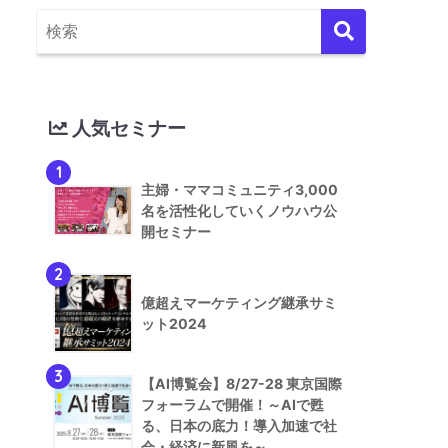
人気セミナー
1
主婦・ママコミュニティ3,000
名を活性化していくノウハウ公
開セミナー
2
億超えマーケティング継承サミ
ット2024
3
【AI博覧会】8/27-28 東京国際
フォーラムで開催！～AIで甦
る、日本の底力！導入加速で社
会・経済に新風を～