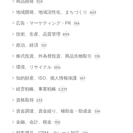
商品開発
304
地域開発、地域活性化、まちづくり
603
広告・マーケティング・PR
744
技術、生産、品質管理
899
政治、経済
101
株式投資、外為替投資、商品先物取引
178
環境、リサイクル
656
知的財産、ISO、個人情報保護
147
経営戦略、事業戦略
2,373
資格取得
233
資金調達、資金繰り、補助金・助成金
514
金融、会計、税金
755
顧客満足、CRM、クレーム対応