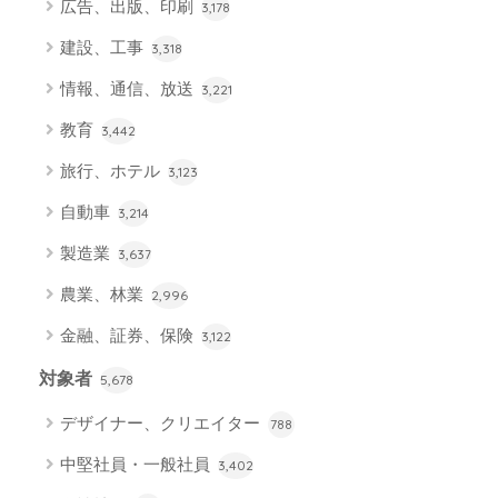
広告、出版、印刷
3,178
建設、工事
3,318
情報、通信、放送
3,221
教育
3,442
旅行、ホテル
3,123
自動車
3,214
製造業
3,637
農業、林業
2,996
金融、証券、保険
3,122
対象者
5,678
デザイナー、クリエイター
788
中堅社員・一般社員
3,402