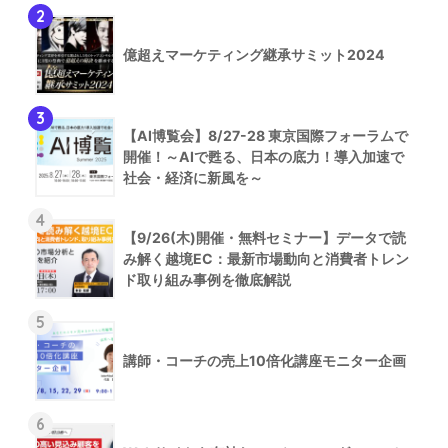
2
億超えマーケティング継承サミット2024
3
【AI博覧会】8/27-28 東京国際フォーラムで
開催！～AIで甦る、日本の底力！導入加速で
社会・経済に新風を～
4
【9/26(木)開催・無料セミナー】データで読
み解く越境EC：最新市場動向と消費者トレン
ド取り組み事例を徹底解説
5
講師・コーチの売上10倍化講座モニター企画
6