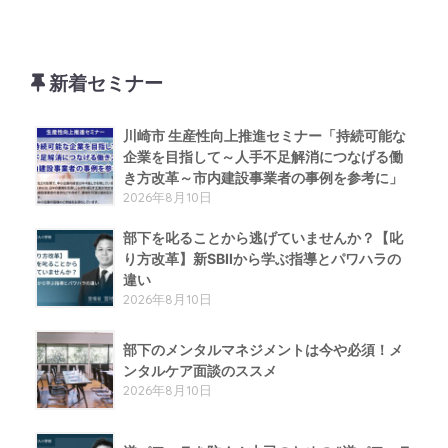
新着セミナー
川崎市 生産性向上推進セミナー「持続可能な
企業を目指して～人手不足解消につなげる働
き方改革～市内建設事業者の事例を参考に」
2026年8月10日
部下を叱ることから逃げていませんか？【叱
り方改革】新SBIIから学ぶ指導とパワハラの
違い
2026年8月10日
部下のメンタルマネジメントは今や必須！メ
ンタルケア面談のススメ
2026年8月10日