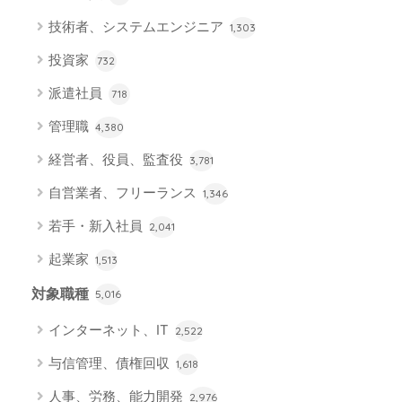
技術者、システムエンジニア
1,303
投資家
732
派遣社員
718
管理職
4,380
経営者、役員、監査役
3,781
自営業者、フリーランス
1,346
若手・新入社員
2,041
起業家
1,513
対象職種
5,016
インターネット、IT
2,522
与信管理、債権回収
1,618
人事、労務、能力開発
2,976