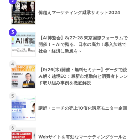
2
億超えマーケティング継承サミット2024
3
【AI博覧会】8/27-28 東京国際フォーラムで
開催！～AIで甦る、日本の底力！導入加速で
社会・経済に新風を～
4
【9/26(木)開催・無料セミナー】データで読
み解く越境EC：最新市場動向と消費者トレン
ド取り組み事例を徹底解説
5
講師・コーチの売上10倍化講座モニター企画
6
Webサイトを有効なマーケティングツールと