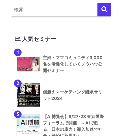
人気セミナー
1
主婦・ママコミュニティ3,000
名を活性化していくノウハウ公
開セミナー
2
億超えマーケティング継承サミ
ット2024
3
【AI博覧会】8/27-28 東京国際
フォーラムで開催！～AIで甦
る、日本の底力！導入加速で社
会・経済に新風を～