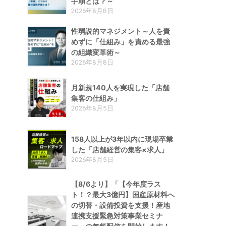
手順とは？～
2026年8月8日
性弱説的​マネジメント​～人を責
めずに「仕組み」を責める​最強
の組織変革術​～
2026年8月8日
月新規140人を実現した「店舗
集客の仕組み」
2026年8月5日
158人以上が3年以内に現場卒業
した「店舗経営の集客×求人」
2026年8月5日
【8/6より】「【今年度ラス
ト！？最大3億円】国産原材料へ
の切替・設備投資を支援！産地
連携支援緊急対策事業セミナ