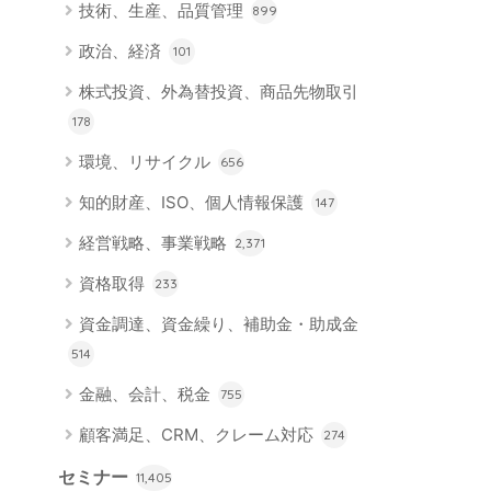
技術、生産、品質管理
899
政治、経済
101
株式投資、外為替投資、商品先物取引
178
環境、リサイクル
656
知的財産、ISO、個人情報保護
147
経営戦略、事業戦略
2,371
資格取得
233
資金調達、資金繰り、補助金・助成金
514
金融、会計、税金
755
顧客満足、CRM、クレーム対応
274
セミナー
11,405