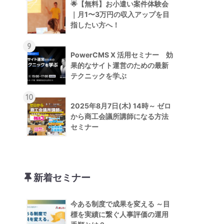
🌟【無料】お小遣い案件体験会
｜月1〜3万円の収入アップを目
指したい方へ！
9
PowerCMS X 活用セミナー 効
果的なサイト運営のための最新
テクニックを学ぶ
10
2025年8月7日(木) 14時～ ゼロ
から商工会議所講師になる方法
セミナー
新着セミナー
今ある制度で成果を変える ～目
標を実績に繋ぐ人事評価の運用