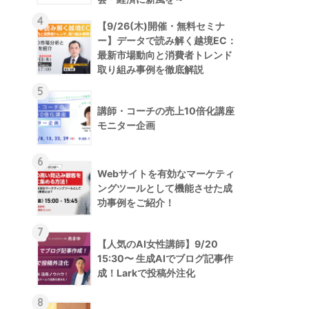
4
【9/26(木)開催・無料セミナ
ー】データで読み解く越境EC：
最新市場動向と消費者トレンド
取り組み事例を徹底解説
5
講師・コーチの売上10倍化講座
モニター企画
6
Webサイトを有効なマーケティ
ングツールとして機能させた成
功事例をご紹介！
7
【人気のAI女性講師】9/20
15:30〜 生成AIでブログ記事作
成！Larkで投稿外注化
8