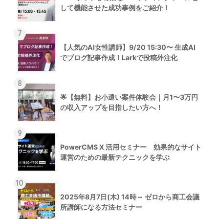
して機能させた成功事例をご紹介！
7
【人気のAI女性講師】9/20 15:30〜 生成AI
でブログ記事作成！Larkで投稿外注化
8
🌟【無料】お小遣い案件体験会｜月1〜3万円
の収入アップを目指したい方へ！
9
PowerCMS X 活用セミナー 効果的なサイト
運営のための最新テクニックを学ぶ
10
2025年8月7日(木) 14時～ ゼロから商工会議
所講師になる方法セミナー