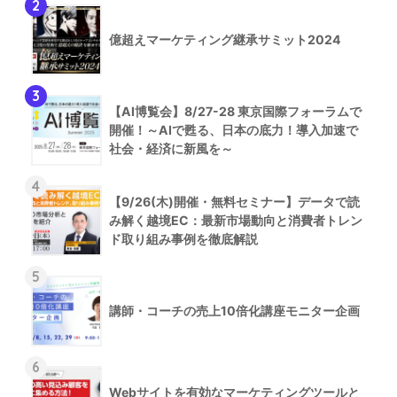
2
億超えマーケティング継承サミット2024
3
【AI博覧会】8/27-28 東京国際フォーラムで
開催！～AIで甦る、日本の底力！導入加速で
社会・経済に新風を～
4
【9/26(木)開催・無料セミナー】データで読
み解く越境EC：最新市場動向と消費者トレン
ド取り組み事例を徹底解説
5
講師・コーチの売上10倍化講座モニター企画
6
Webサイトを有効なマーケティングツールと