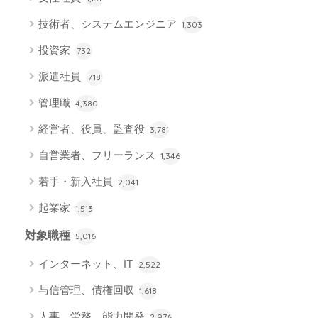
技術者、システムエンジニア
1,303
投資家
732
派遣社員
718
管理職
4,380
経営者、役員、監査役
3,781
自営業者、フリーランス
1,346
若手・新入社員
2,041
起業家
1,513
対象職種
5,016
インターネット、IT
2,522
与信管理、債権回収
1,618
人事、労務、能力開発
2,976