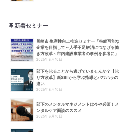
新着セミナー
川崎市 生産性向上推進セミナー「持続可能な
企業を目指して～人手不足解消につなげる働
き方改革～市内建設事業者の事例を参考に」
2026年8月10日
部下を叱ることから逃げていませんか？【叱
り方改革】新SBIIから学ぶ指導とパワハラの
違い
2026年8月10日
部下のメンタルマネジメントは今や必須！メ
ンタルケア面談のススメ
2026年8月10日