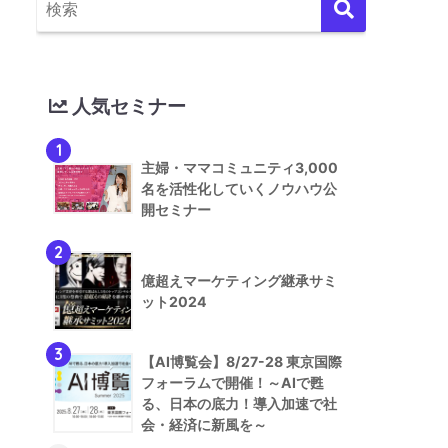
人気セミナー
1
主婦・ママコミュニティ3,000
名を活性化していくノウハウ公
開セミナー
2
億超えマーケティング継承サミ
ット2024
3
【AI博覧会】8/27-28 東京国際
フォーラムで開催！～AIで甦
る、日本の底力！導入加速で社
会・経済に新風を～