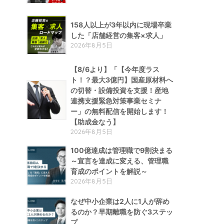
158人以上が3年以内に現場卒業
した「店舗経営の集客×求人」
2026年8月5日
【8/6より】「【今年度ラス
ト！？最大3億円】国産原材料へ
の切替・設備投資を支援！産地
連携支援緊急対策事業セミナ
ー」の無料配信を開始します！
【助成金なう】
2026年8月5日
100億達成は管理職で9割決まる
～宣言を達成に変える、管理職
育成のポイントを解説～
2026年8月5日
なぜ中小企業は2人に1人が辞め
るのか？早期離職を防ぐ3ステッ
プ