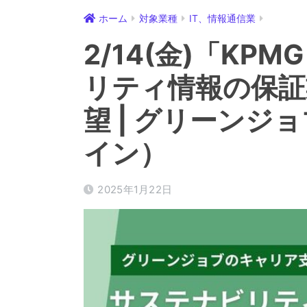
ホーム
対象業種
IT、情報通信業
2/14(金)「KP
リティ情報の保証
望 | グリーン
イン）
2025年1月22日