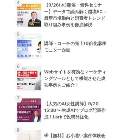
4
【9/26(木)開催・無料セミナ
ー】データで読み解く越境EC：
最新市場動向と消費者トレンド
取り組み事例を徹底解説
5
講師・コーチの売上10倍化講座
モニター企画
6
Webサイトを有効なマーケティ
ングツールとして機能させた成
功事例をご紹介！
7
【人気のAI女性講師】9/20
15:30〜 生成AIでブログ記事作
成！Larkで投稿外注化
8
🌟【無料】お小遣い案件体験会