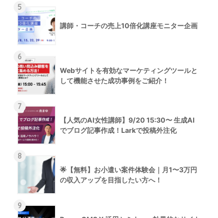
5
講師・コーチの売上10倍化講座モニター企画
6
Webサイトを有効なマーケティングツールと
して機能させた成功事例をご紹介！
7
【人気のAI女性講師】9/20 15:30〜 生成AI
でブログ記事作成！Larkで投稿外注化
8
🌟【無料】お小遣い案件体験会｜月1〜3万円
の収入アップを目指したい方へ！
9