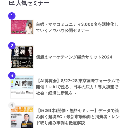
人気セミナー
1
主婦・ママコミュニティ3,000名を活性化し
ていくノウハウ公開セミナー
2
億超えマーケティング継承サミット2024
3
【AI博覧会】8/27-28 東京国際フォーラムで
開催！～AIで甦る、日本の底力！導入加速で
社会・経済に新風を～
4
【9/26(木)開催・無料セミナー】データで読
み解く越境EC：最新市場動向と消費者トレン
ド取り組み事例を徹底解説