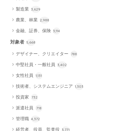
製造業
3,629
農業、林業
2,988
金融、証券、保険
3,114
対象者
5,668
デザイナー、クリエイター
788
中堅社員・一般社員
3,402
女性社員
1,131
技術者、システムエンジニア
1,303
投資家
732
派遣社員
718
管理職
4,372
経営者、役員、監査役
3,771