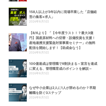
158人以上が3年以内に現場卒業した「店舗経
営の集客×求人」
2026年8月5日
【8/6より】「【今年度ラスト！？最大3億
円】国産原材料への切替・設備投資を支援！
産地連携支援緊急対策事業セミナー」の無料
配信を開始します！【助成金なう】
2026年8月5日
100億達成は管理職で9割決まる～宣言を達成
に変える、管理職育成のポイントを解説～
2026年8月5日
なぜ中小企業は2人に1人が辞めるのか？早期
離職を防ぐ3ステップ
2026年8月5日