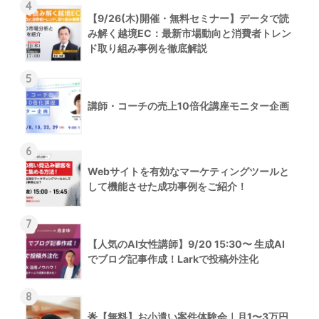
4
【9/26(木)開催・無料セミナー】データで読
み解く越境EC：最新市場動向と消費者トレン
ド取り組み事例を徹底解説
5
講師・コーチの売上10倍化講座モニター企画
6
Webサイトを有効なマーケティングツールと
して機能させた成功事例をご紹介！
7
【人気のAI女性講師】9/20 15:30〜 生成AI
でブログ記事作成！Larkで投稿外注化
8
🌟【無料】お小遣い案件体験会｜月1〜3万円