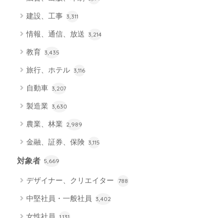
建設、工事
3,311
情報、通信、放送
3,214
教育
3,435
旅行、ホテル
3,116
自動車
3,207
製造業
3,630
農業、林業
2,989
金融、証券、保険
3,115
対象者
5,669
デザイナー、クリエイター
788
中堅社員・一般社員
3,402
女性社員
1,131