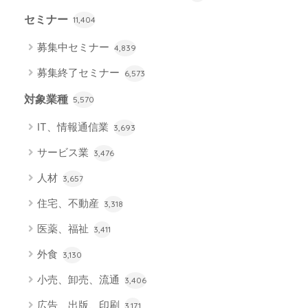
セミナー
11,404
募集中セミナー
4,839
募集終了セミナー
6,573
対象業種
5,570
IT、情報通信業
3,693
サービス業
3,476
人材
3,657
住宅、不動産
3,318
医薬、福祉
3,411
外食
3,130
小売、卸売、流通
3,406
広告、出版、印刷
3,171