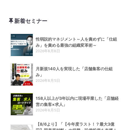
新着セミナー
性弱説的​マネジメント​～人を責めずに「仕組
み」を責める​最強の組織変革術​～
2026年8月8日
月新規140人を実現した「店舗集客の仕組
み」
2026年8月5日
158人以上が3年以内に現場卒業した「店舗経
営の集客×求人」
2026年8月5日
【8/6より】「【今年度ラスト！？最大3億