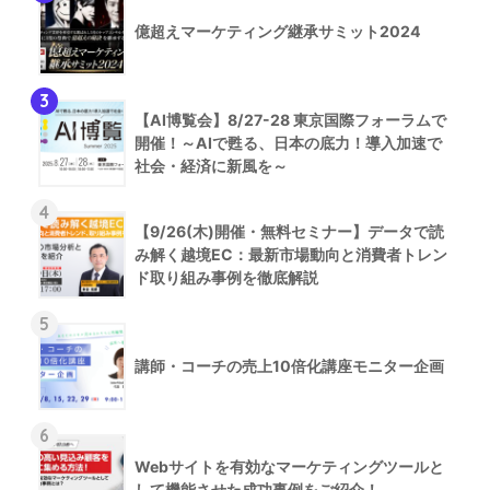
億超えマーケティング継承サミット2024
3
【AI博覧会】8/27-28 東京国際フォーラムで
開催！～AIで甦る、日本の底力！導入加速で
社会・経済に新風を～
4
【9/26(木)開催・無料セミナー】データで読
み解く越境EC：最新市場動向と消費者トレン
ド取り組み事例を徹底解説
5
講師・コーチの売上10倍化講座モニター企画
6
Webサイトを有効なマーケティングツールと
して機能させた成功事例をご紹介！