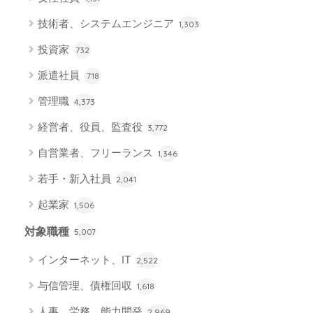
技術者、システムエンジニア
1,303
投資家
732
派遣社員
718
管理職
4,373
経営者、役員、監査役
3,772
自営業者、フリーランス
1,346
若手・新入社員
2,041
起業家
1,506
対象職種
5,007
インターネット、IT
2,522
与信管理、債権回収
1,618
人事、労務、能力開発
2,969