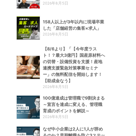
2026年8月5日
158人以上が3年以内に現場卒業
した「店舗経営の集客×求人」
2026年8月5日
【8/6より】「【今年度ラス
ト！？最大3億円】国産原材料へ
の切替・設備投資を支援！産地
連携支援緊急対策事業セミナ
ー」の無料配信を開始します！
【助成金なう】
2026年8月5日
100億達成は管理職で9割決まる
～宣言を達成に変える、管理職
育成のポイントを解説～
2026年8月5日
なぜ中小企業は2人に1人が辞め
るのか？早期離職を防ぐ3ステッ