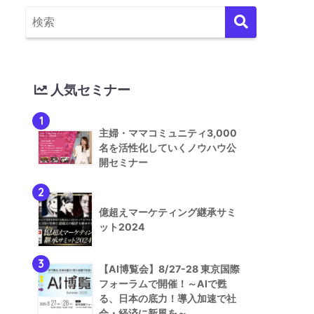
人気セミナー
1
主婦・ママコミュニティ3,000
名を活性化していくノウハウ公
開セミナー
2
億超えマーケティング継承サミ
ット2024
3
【AI博覧会】8/27-28 東京国際
フォーラムで開催！～AIで甦
る、日本の底力！導入加速で社
会・経済に新風を～