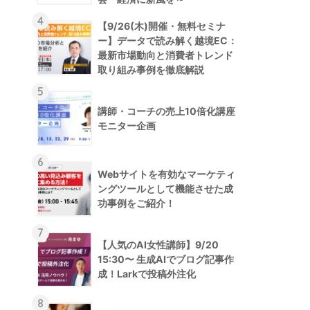
4
【9/26(木)開催・無料セミナ
ー】データで読み解く越境EC：
最新市場動向と消費者トレンド
取り組み事例を徹底解説
5
講師・コーチの売上10倍化講座
モニター企画
6
Webサイトを有効なマーケティ
ングツールとして機能させた成
功事例をご紹介！
7
【人気のAI女性講師】9/20
15:30〜 生成AIでブログ記事作
成！Larkで投稿外注化
8