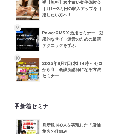
🌟【無料】お小遣い案件体験会
｜月1〜3万円の収入アップを目
指したい方へ！
9
PowerCMS X 活用セミナー 効
果的なサイト運営のための最新
テクニックを学ぶ
10
2025年8月7日(木) 14時～ ゼロ
から商工会議所講師になる方法
セミナー
新着セミナー
月新規140人を実現した「店舗
集客の仕組み」