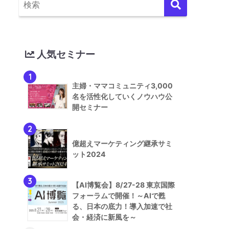
人気セミナー
1
主婦・ママコミュニティ3,000
名を活性化していくノウハウ公
開セミナー
2
億超えマーケティング継承サミ
ット2024
3
【AI博覧会】8/27-28 東京国際
フォーラムで開催！～AIで甦
る、日本の底力！導入加速で社
会・経済に新風を～