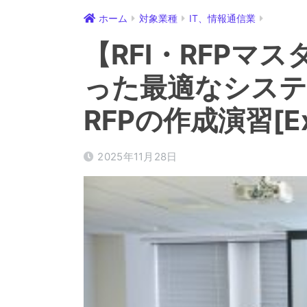
ホーム
対象業種
IT、情報通信業
【RFI・RFPマ
った最適なシステ
RFPの作成演習[Ex
2025年11月28日