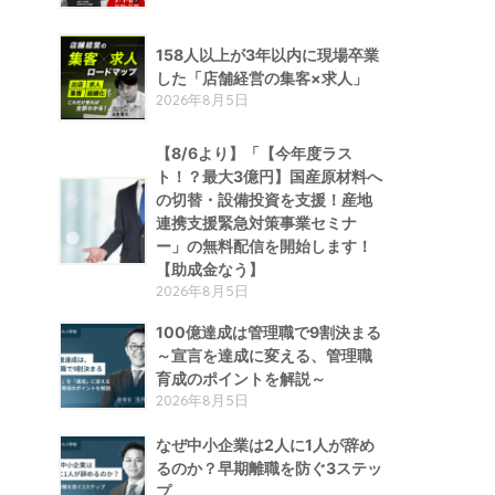
158人以上が3年以内に現場卒業
した「店舗経営の集客×求人」
2026年8月5日
【8/6より】「【今年度ラス
ト！？最大3億円】国産原材料へ
の切替・設備投資を支援！産地
連携支援緊急対策事業セミナ
ー」の無料配信を開始します！
【助成金なう】
2026年8月5日
100億達成は管理職で9割決まる
～宣言を達成に変える、管理職
育成のポイントを解説～
2026年8月5日
なぜ中小企業は2人に1人が辞め
るのか？早期離職を防ぐ3ステッ
プ