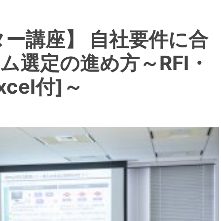
スター講座】 自社要件に合
ム選定の進め方～RFI・
cel付]～