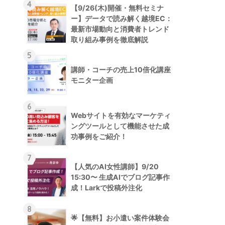
4
【9/26(木)開催・無料セミナ
ー】データで読み解く越境EC：
最新市場動向と消費者トレンド
取り組み事例を徹底解説
5
講師・コーチの売上10倍化講座
モニター企画
6
Webサイトを有効なマーケティ
ングツールとして機能させた成
功事例をご紹介！
7
【人気のAI女性講師】9/20
15:30〜 生成AIでブログ記事作
成！Larkで投稿外注化
8
🌟【無料】お小遣い案件体験会