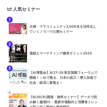
人気セミナー
1
主婦・ママコミュニティ3,000名を活性化し
ていくノウハウ公開セミナー
2
億超えマーケティング継承サミット2024
3
【AI博覧会】8/27-28 東京国際フォーラムで
開催！～AIで甦る、日本の底力！導入加速で
社会・経済に新風を～
4
【9/26(木)開催・無料セミナー】データで読
み解く越境EC：最新市場動向と消費者トレン
ド取り組み事例を徹底解説