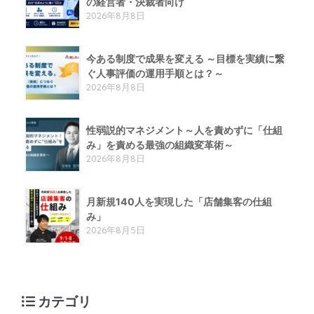
の経営者・決裁者向け
2026年8月8日
今ある制度で成果を変える ～目標を実績に繋
ぐ人事評価の運用手順とは？～
2026年8月8日
性弱説的​マネジメント​～人を責めずに「仕組
み」を責める​最強の組織変革術​～
2026年8月8日
月新規140人を実現した「店舗集客の仕組
み」
2026年8月5日
カテゴリ