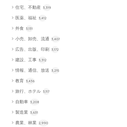
住宅、不動産
3,319
医薬、福祉
3,412
外食
3,131
小売、卸売、流通
3,407
広告、出版、印刷
3,172
建設、工事
3,312
情報、通信、放送
3,215
教育
3,436
旅行、ホテル
3,117
自動車
3,208
製造業
3,631
農業、林業
2,990