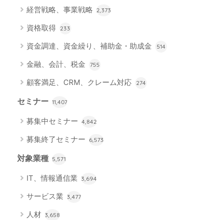
経営戦略、事業戦略
2,373
資格取得
233
資金調達、資金繰り、補助金・助成金
514
金融、会計、税金
755
顧客満足、CRM、クレーム対応
274
セミナー
11,407
募集中セミナー
4,842
募集終了セミナー
6,573
対象業種
5,571
IT、情報通信業
3,694
サービス業
3,477
人材
3,658