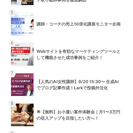
5
講師・コーチの売上10倍化講座モニター企画
6
Webサイトを有効なマーケティングツールと
して機能させた成功事例をご紹介！
7
【人気のAI女性講師】9/20 15:30〜 生成AI
でブログ記事作成！Larkで投稿外注化
8
🌟【無料】お小遣い案件体験会｜月1〜3万円
の収入アップを目指したい方へ！