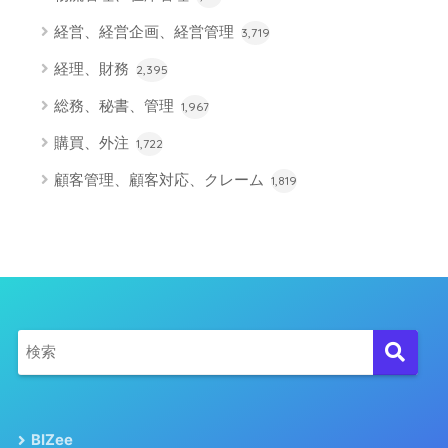
経営、経営企画、経営管理
3,719
経理、財務
2,395
総務、秘書、管理
1,967
購買、外注
1,722
顧客管理、顧客対応、クレーム
1,819
BIZee