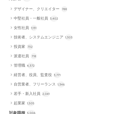
デザイナー、クリエイター
788
中堅社員・一般社員
3,402
女性社員
1,131
技術者、システムエンジニア
1,303
投資家
732
派遣社員
718
管理職
4,372
経営者、役員、監査役
3,771
自営業者、フリーランス
1,346
若手・新入社員
2,041
起業家
1,505
対象職種
5,006