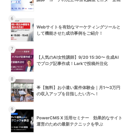
6
Webサイトを有効なマーケティングツールと
して機能させた成功事例をご紹介！
7
【人気のAI女性講師】9/20 15:30〜 生成AI
でブログ記事作成！Larkで投稿外注化
8
🌟【無料】お小遣い案件体験会｜月1〜3万円
の収入アップを目指したい方へ！
9
PowerCMS X 活用セミナー 効果的なサイト
運営のための最新テクニックを学ぶ