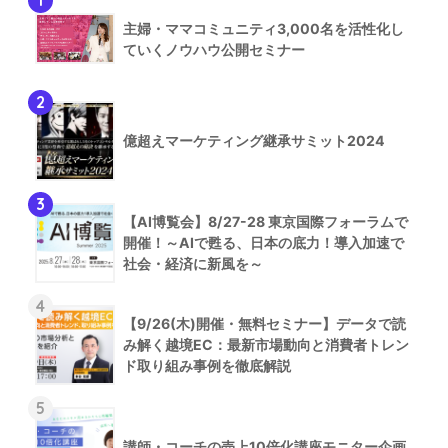
1
主婦・ママコミュニティ3,000名を活性化し
ていくノウハウ公開セミナー
2
億超えマーケティング継承サミット2024
3
【AI博覧会】8/27-28 東京国際フォーラムで
開催！～AIで甦る、日本の底力！導入加速で
社会・経済に新風を～
4
【9/26(木)開催・無料セミナー】データで読
み解く越境EC：最新市場動向と消費者トレン
ド取り組み事例を徹底解説
5
講師・コーチの売上10倍化講座モニター企画