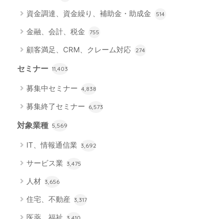
資金調達、資金繰り、補助金・助成金
514
金融、会計、税金
755
顧客満足、CRM、クレーム対応
274
セミナー
11,403
募集中セミナー
4,838
募集終了セミナー
6,573
対象業種
5,569
IT、情報通信業
3,692
サービス業
3,475
人材
3,656
住宅、不動産
3,317
医薬、福祉
3,410