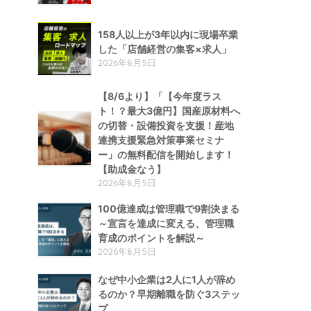
158人以上が3年以内に現場卒業
した「店舗経営の集客×求人」
2026年8月5日
【8/6より】「【今年度ラス
ト！？最大3億円】国産原材料へ
の切替・設備投資を支援！産地
連携支援緊急対策事業セミナ
ー」の無料配信を開始します！
【助成金なう】
2026年8月5日
100億達成は管理職で9割決まる
～宣言を達成に変える、管理職
育成のポイントを解説～
2026年8月5日
なぜ中小企業は2人に1人が辞め
るのか？早期離職を防ぐ3ステッ
プ