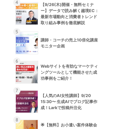
4
【9/26(木)開催・無料セミナ
ー】データで読み解く越境EC：
最新市場動向と消費者トレンド
取り組み事例を徹底解説
5
講師・コーチの売上10倍化講座
モニター企画
6
Webサイトを有効なマーケティ
ングツールとして機能させた成
功事例をご紹介！
7
【人気のAI女性講師】9/20
15:30〜 生成AIでブログ記事作
成！Larkで投稿外注化
8
🌟【無料】お小遣い案件体験会