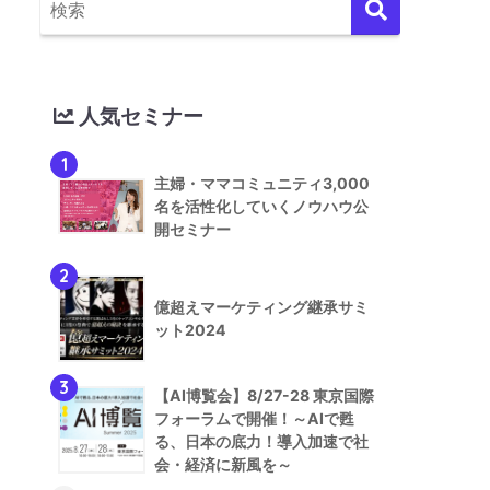
人気セミナー
1
主婦・ママコミュニティ3,000
名を活性化していくノウハウ公
開セミナー
2
億超えマーケティング継承サミ
ット2024
3
【AI博覧会】8/27-28 東京国際
フォーラムで開催！～AIで甦
る、日本の底力！導入加速で社
会・経済に新風を～