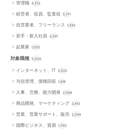
管理職
4,372
経営者、役員、監査役
3,771
自営業者、フリーランス
1,346
若手・新入社員
2,041
起業家
1,505
対象職種
5,006
インターネット、IT
2,522
与信管理、債権回収
1,618
人事、労務、能力開発
2,968
商品開発、マーケティング
2,410
営業、営業サポート、販売
2,294
国際ビジネス、貿易
1,790