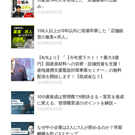
み」
2026年8月5日
158人以上が3年以内に現場卒業した「店舗経
営の集客×求人」
2026年8月5日
【8/6より】「【今年度ラスト！？最大3億
円】国産原材料への切替・設備投資を支援！
産地連携支援緊急対策事業セミナー」の無料
配信を開始します！【助成金なう】
2026年8月5日
100億達成は管理職で9割決まる～宣言を達成
に変える、管理職育成のポイントを解説～
2026年8月5日
なぜ中小企業は2人に1人が辞めるのか？早期
離職を防ぐ3ステップ