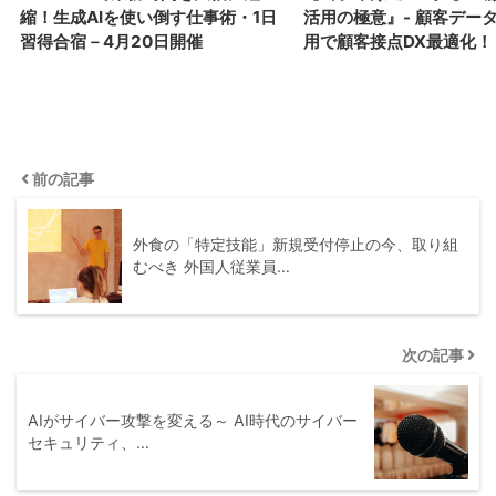
縮！生成AIを使い倒す仕事術・1日
活用の極意』- 顧客デー
習得合宿－4月20日開催
用で顧客接点DX最適化！
前の記事
外食の「特定技能」新規受付停止の今、取り組
むべき 外国人従業員…
次の記事
AIがサイバー攻撃を変える～ AI時代のサイバー
セキュリティ、…