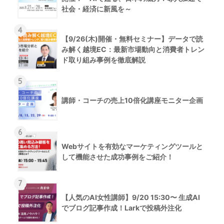
社会・経済に新風を～
4
【9/26(木)開催・無料セミナー】データで読
み解く越境EC：最新市場動向と消費者トレン
ド取り組み事例を徹底解説
5
講師・コーチの売上10倍化講座モニター企画
6
Webサイトを有効なマーケティングツールと
して機能させた成功事例をご紹介！
7
【人気のAI女性講師】9/20 15:30〜 生成AI
でブログ記事作成！Larkで投稿外注化