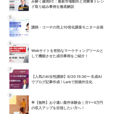
み解く越境EC：最新市場動向と消費者トレン
ド取り組み事例を徹底解説
5
講師・コーチの売上10倍化講座モニター企画
6
Webサイトを有効なマーケティングツールと
して機能させた成功事例をご紹介！
7
【人気のAI女性講師】9/20 15:30〜 生成AI
でブログ記事作成！Larkで投稿外注化
8
🌟【無料】お小遣い案件体験会｜月1〜3万円
の収入アップを目指したい方へ！