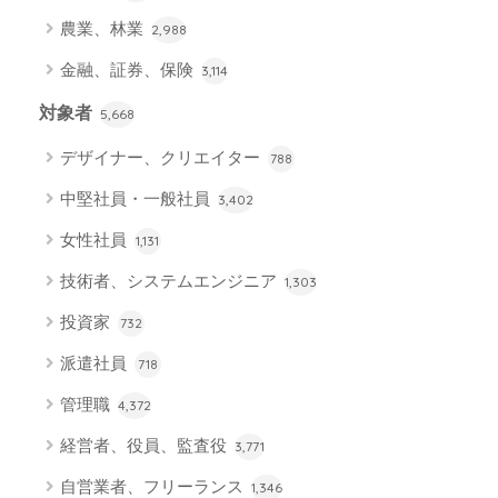
農業、林業
2,988
金融、証券、保険
3,114
対象者
5,668
デザイナー、クリエイター
788
中堅社員・一般社員
3,402
女性社員
1,131
技術者、システムエンジニア
1,303
投資家
732
派遣社員
718
管理職
4,372
経営者、役員、監査役
3,771
自営業者、フリーランス
1,346