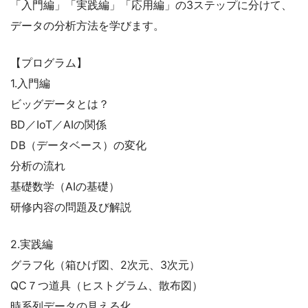
「入門編」「実践編」「応用編」の3ステップに分けて、
データの分析方法を学びます。
【プログラム】
1.入門編
ビッグデータとは？
BD／IoT／AIの関係
DB（データベース）の変化
分析の流れ
基礎数学（AIの基礎）
研修内容の問題及び解説
2.実践編
グラフ化（箱ひげ図、2次元、3次元）
QC７つ道具（ヒストグラム、散布図）
時系列データの見える化