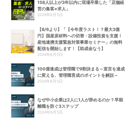
158人以上が3年以内に現場卒業した「店舗経
営の集客×求人」
2026年8月5日
【8/6より】「【今年度ラスト！？最大3億
円】国産原材料への切替・設備投資を支援！
産地連携支援緊急対策事業セミナー」の無料
配信を開始します！【助成金なう】
2026年8月5日
100億達成は管理職で9割決まる～宣言を達成
に変える、管理職育成のポイントを解説～
2026年8月5日
なぜ中小企業は2人に1人が辞めるのか？早期
離職を防ぐ3ステップ
2026年8月5日