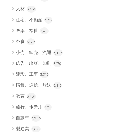
人材
3,656
住宅、不動産
3,317
医薬、福祉
3,410
外食
3,129
小売、卸売、流通
3,405
広告、出版、印刷
3,170
建設、工事
3,310
情報、通信、放送
3,213
教育
3,434
旅行、ホテル
3,115
自動車
3,206
製造業
3,629