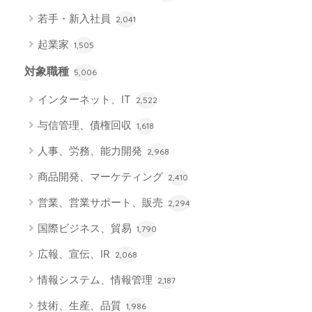
若手・新入社員
2,041
起業家
1,505
対象職種
5,006
インターネット、IT
2,522
与信管理、債権回収
1,618
人事、労務、能力開発
2,968
商品開発、マーケティング
2,410
営業、営業サポート、販売
2,294
国際ビジネス、貿易
1,790
広報、宣伝、IR
2,068
情報システム、情報管理
2,187
技術、生産、品質
1,986