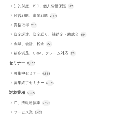
知的財産、ISO、個人情報保護
147
経営戦略、事業戦略
2,371
資格取得
233
資金調達、資金繰り、補助金・助成金
514
金融、会計、税金
755
顧客満足、CRM、クレーム対応
274
セミナー
11,403
募集中セミナー
4,838
募集終了セミナー
6,573
対象業種
5,569
IT、情報通信業
3,692
サービス業
3,475