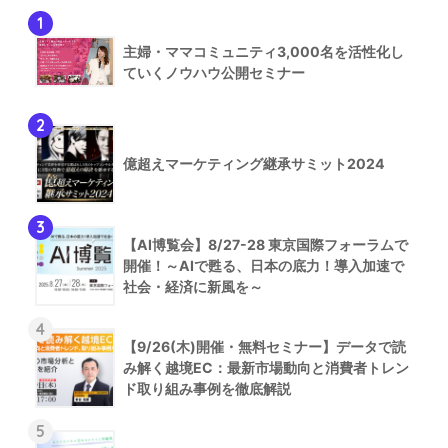
1
主婦・ママコミュニティ3,000名を活性化し
ていくノウハウ公開セミナー
2
億超えマーケティング継承サミット2024
3
【AI博覧会】8/27-28 東京国際フォーラムで
開催！～AIで甦る、日本の底力！導入加速で
社会・経済に新風を～
4
【9/26(木)開催・無料セミナー】データで読
み解く越境EC：最新市場動向と消費者トレン
ド取り組み事例を徹底解説
5