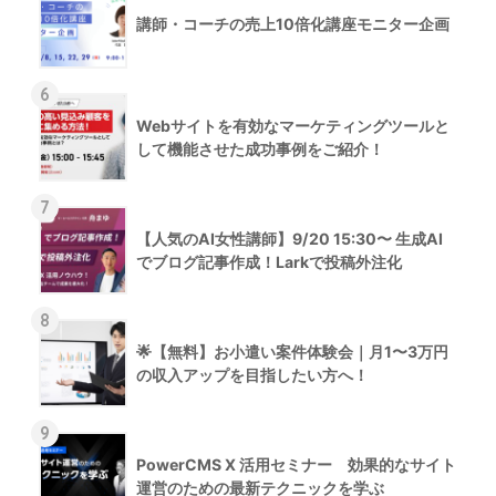
講師・コーチの売上10倍化講座モニター企画
6
Webサイトを有効なマーケティングツールと
して機能させた成功事例をご紹介！
7
【人気のAI女性講師】9/20 15:30〜 生成AI
でブログ記事作成！Larkで投稿外注化
8
🌟【無料】お小遣い案件体験会｜月1〜3万円
の収入アップを目指したい方へ！
9
PowerCMS X 活用セミナー 効果的なサイト
運営のための最新テクニックを学ぶ