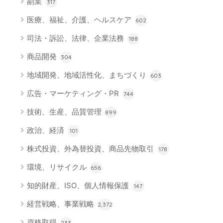
副業
317
医療、福祉、介護、ヘルスケア
602
司法・訴訟、法律、企業法務
188
商品開発
304
地域開発、地域活性化、まちづくり
603
広告・マーケティング・PR
744
技術、生産、品質管理
899
政治、経済
101
株式投資、外為替投資、商品先物取引
178
環境、リサイクル
656
知的財産、ISO、個人情報保護
147
経営戦略、事業戦略
2,372
資格取得
233