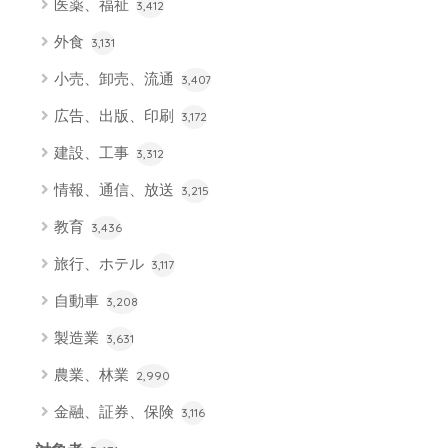
医薬、福祉
3,412
外食
3,131
小売、卸売、流通
3,407
広告、出版、印刷
3,172
建設、工事
3,312
情報、通信、放送
3,215
教育
3,436
旅行、ホテル
3,117
自動車
3,208
製造業
3,631
農業、林業
2,990
金融、証券、保険
3,116