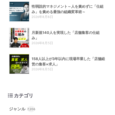
性弱説的​マネジメント​～人を責めずに「仕組
み」を責める​最強の組織変革術​～
2026年8月8日
月新規140人を実現した「店舗集客の仕組
み」
2026年8月5日
158人以上が3年以内に現場卒業した「店舗経
営の集客×求人」
2026年8月5日
カテゴリ
ジャンル
7,206