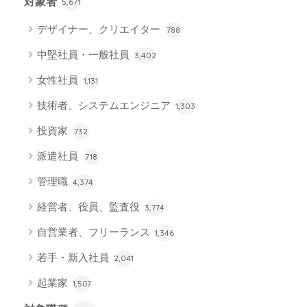
対象者
5,671
デザイナー、クリエイター
788
中堅社員・一般社員
3,402
女性社員
1,131
技術者、システムエンジニア
1,303
投資家
732
派遣社員
718
管理職
4,374
経営者、役員、監査役
3,774
自営業者、フリーランス
1,346
若手・新入社員
2,041
起業家
1,507