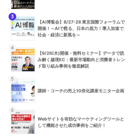
3
【AI博覧会】8/27-28 東京国際フォーラムで
開催！～AIで甦る、日本の底力！導入加速で
社会・経済に新風を～
4
【9/26(木)開催・無料セミナー】データで読
み解く越境EC：最新市場動向と消費者トレン
ド取り組み事例を徹底解説
5
講師・コーチの売上10倍化講座モニター企画
6
Webサイトを有効なマーケティングツールと
して機能させた成功事例をご紹介！