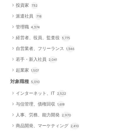
投資家
732
派遣社員
718
管理職
4,374
経営者、役員、監査役
3,775
自営業者、フリーランス
1,346
若手・新入社員
2,041
起業家
1,507
対象職種
5,010
インターネット、IT
2,522
与信管理、債権回収
1,618
人事、労務、能力開発
2,970
商品開発、マーケティング
2,410