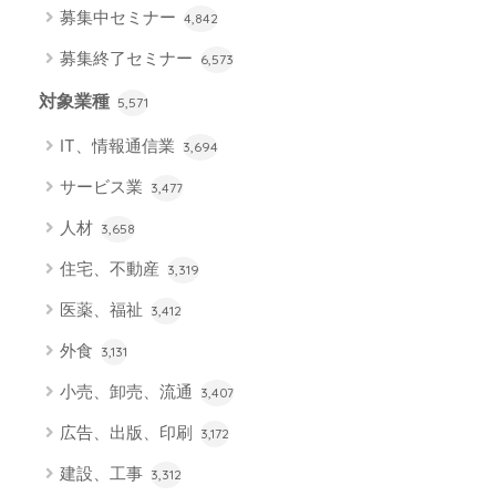
募集中セミナー
4,842
募集終了セミナー
6,573
対象業種
5,571
IT、情報通信業
3,694
サービス業
3,477
人材
3,658
住宅、不動産
3,319
医薬、福祉
3,412
外食
3,131
小売、卸売、流通
3,407
広告、出版、印刷
3,172
建設、工事
3,312