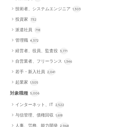
技術者、システムエンジニア
1,303
投資家
732
派遣社員
718
管理職
4,372
経営者、役員、監査役
3,771
自営業者、フリーランス
1,346
若手・新入社員
2,041
起業家
1,505
対象職種
5,006
インターネット、IT
2,522
与信管理、債権回収
1,618
人事、労務、能力開発
2,968