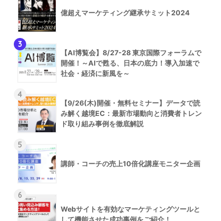
億超えマーケティング継承サミット2024
3
【AI博覧会】8/27-28 東京国際フォーラムで
開催！～AIで甦る、日本の底力！導入加速で
社会・経済に新風を～
4
【9/26(木)開催・無料セミナー】データで読
み解く越境EC：最新市場動向と消費者トレン
ド取り組み事例を徹底解説
5
講師・コーチの売上10倍化講座モニター企画
6
Webサイトを有効なマーケティングツールと
して機能させた成功事例をご紹介！