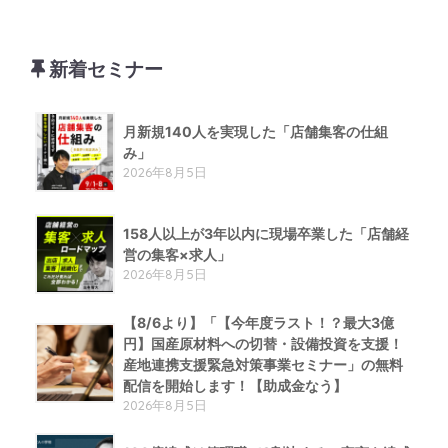
新着セミナー
月新規140人を実現した「店舗集客の仕組
み」
2026年8月5日
158人以上が3年以内に現場卒業した「店舗経
営の集客×求人」
2026年8月5日
【8/6より】「【今年度ラスト！？最大3億
円】国産原材料への切替・設備投資を支援！
産地連携支援緊急対策事業セミナー」の無料
配信を開始します！【助成金なう】
2026年8月5日