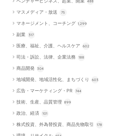
ベンチャービジネス、起業、開業
488
マスメディア・放送
75
マネージメント、コーチング
1,299
副業
317
医療、福祉、介護、ヘルスケア
602
司法・訴訟、法律、企業法務
188
商品開発
304
地域開発、地域活性化、まちづくり
603
広告・マーケティング・PR
744
技術、生産、品質管理
899
政治、経済
101
株式投資、外為替投資、商品先物取引
178
環境、リサイクル
656