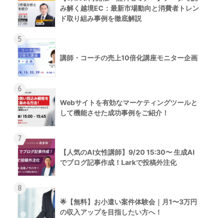
み解く越境EC：最新市場動向と消費者トレン
ド取り組み事例を徹底解説
5
講師・コーチの売上10倍化講座モニター企画
6
Webサイトを有効なマーケティングツールと
して機能させた成功事例をご紹介！
7
【人気のAI女性講師】9/20 15:30〜 生成AI
でブログ記事作成！Larkで投稿外注化
8
🌟【無料】お小遣い案件体験会｜月1〜3万円
の収入アップを目指したい方へ！