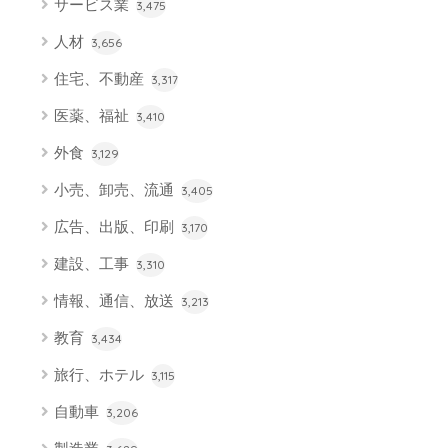
サービス業
3,475
人材
3,656
住宅、不動産
3,317
医薬、福祉
3,410
外食
3,129
小売、卸売、流通
3,405
広告、出版、印刷
3,170
建設、工事
3,310
情報、通信、放送
3,213
教育
3,434
旅行、ホテル
3,115
自動車
3,206