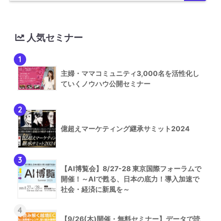
人気セミナー
1
主婦・ママコミュニティ3,000名を活性化し
ていくノウハウ公開セミナー
2
億超えマーケティング継承サミット2024
3
【AI博覧会】8/27-28 東京国際フォーラムで
開催！～AIで甦る、日本の底力！導入加速で
社会・経済に新風を～
4
【9/26(木)開催・無料セミナー】データで読