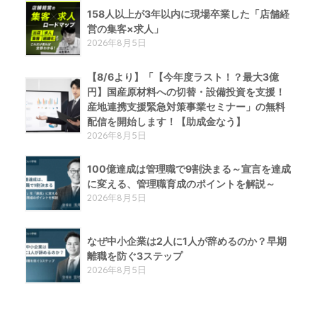
158人以上が3年以内に現場卒業した「店舗経
営の集客×求人」
2026年8月5日
【8/6より】「【今年度ラスト！？最大3億
円】国産原材料への切替・設備投資を支援！
産地連携支援緊急対策事業セミナー」の無料
配信を開始します！【助成金なう】
2026年8月5日
100億達成は管理職で9割決まる～宣言を達成
に変える、管理職育成のポイントを解説～
2026年8月5日
なぜ中小企業は2人に1人が辞めるのか？早期
離職を防ぐ3ステップ
2026年8月5日