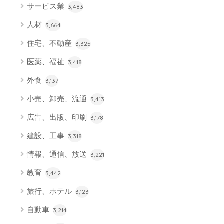
サービス業
3,483
人材
3,664
住宅、不動産
3,325
医薬、福祉
3,418
外食
3,137
小売、卸売、流通
3,413
広告、出版、印刷
3,178
建設、工事
3,318
情報、通信、放送
3,221
教育
3,442
旅行、ホテル
3,123
自動車
3,214