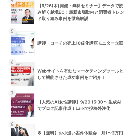
4
【9/26(木)開催・無料セミナー】データで読
み解く越境EC：最新市場動向と消費者トレン
ド取り組み事例を徹底解説
5
講師・コーチの売上10倍化講座モニター企画
6
Webサイトを有効なマーケティングツールと
して機能させた成功事例をご紹介！
7
【人気のAI女性講師】9/20 15:30〜 生成AI
でブログ記事作成！Larkで投稿外注化
8
🌟【無料】お小遣い案件体験会｜月1〜3万円