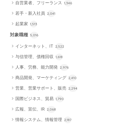
自営業者、フリーランス
1,346
若手・新入社員
2,041
起業家
1,513
対象職種
5,016
インターネット、IT
2,522
与信管理、債権回収
1,618
人事、労務、能力開発
2,976
商品開発、マーケティング
2,410
営業、営業サポート、販売
2,294
国際ビジネス、貿易
1,790
広報、宣伝、IR
2,068
情報システム、情報管理
2,187