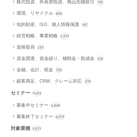
株式投資、外為替投資、商品先物取引
178
環境、リサイクル
656
知的財産、ISO、個人情報保護
147
経営戦略、事業戦略
2,373
資格取得
233
資金調達、資金繰り、補助金・助成金
514
金融、会計、税金
755
顧客満足、CRM、クレーム対応
274
セミナー
11,413
募集中セミナー
4,848
募集終了セミナー
6,573
対象業種
5,577