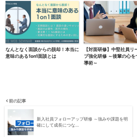
なんとなく面談からの脱却！本当に
【対面研修】中堅社員リ
意味のある1on1面談とは
プ強化研修 ～後輩の心を
導術～
前の記事
新入社員フォローアップ研修 ～強みや課題を明
確にして成長につな…