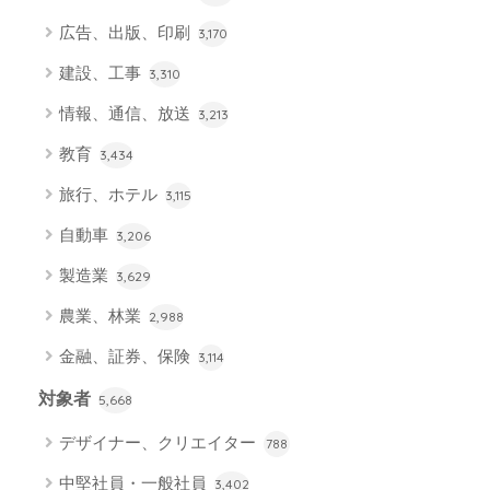
広告、出版、印刷
3,170
建設、工事
3,310
情報、通信、放送
3,213
教育
3,434
旅行、ホテル
3,115
自動車
3,206
製造業
3,629
農業、林業
2,988
金融、証券、保険
3,114
対象者
5,668
デザイナー、クリエイター
788
中堅社員・一般社員
3,402