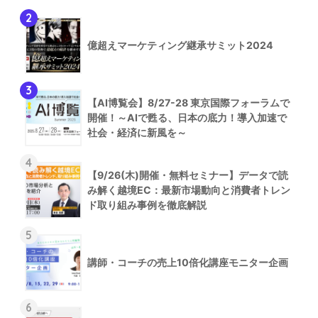
2
億超えマーケティング継承サミット2024
3
【AI博覧会】8/27-28 東京国際フォーラムで
開催！～AIで甦る、日本の底力！導入加速で
社会・経済に新風を～
4
【9/26(木)開催・無料セミナー】データで読
み解く越境EC：最新市場動向と消費者トレン
ド取り組み事例を徹底解説
5
講師・コーチの売上10倍化講座モニター企画
6