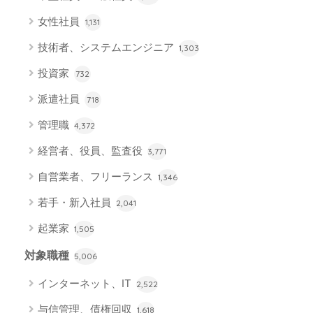
女性社員
1,131
技術者、システムエンジニア
1,303
投資家
732
派遣社員
718
管理職
4,372
経営者、役員、監査役
3,771
自営業者、フリーランス
1,346
若手・新入社員
2,041
起業家
1,505
対象職種
5,006
インターネット、IT
2,522
与信管理、債権回収
1,618