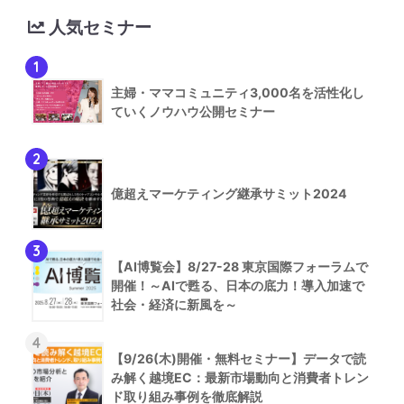
人気セミナー
1
主婦・ママコミュニティ3,000名を活性化し
ていくノウハウ公開セミナー
2
億超えマーケティング継承サミット2024
3
【AI博覧会】8/27-28 東京国際フォーラムで
開催！～AIで甦る、日本の底力！導入加速で
社会・経済に新風を～
4
【9/26(木)開催・無料セミナー】データで読
み解く越境EC：最新市場動向と消費者トレン
ド取り組み事例を徹底解説