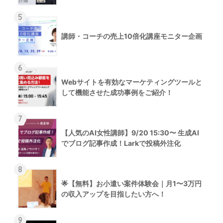
5
講師・コーチの売上10倍化講座モニター企画
6
Webサイトを有効なマーケティングツールと
して機能させた成功事例をご紹介！
7
【人気のAI女性講師】9/20 15:30〜 生成AI
でブログ記事作成！Larkで投稿外注化
8
🌟【無料】お小遣い案件体験会｜月1〜3万円
の収入アップを目指したい方へ！
9