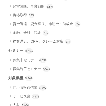
経営戦略、事業戦略
2,371
資格取得
233
資金調達、資金繰り、補助金・助成金
514
金融、会計、税金
755
顧客満足、CRM、クレーム対応
274
セミナー
11,403
募集中セミナー
4,838
募集終了セミナー
6,573
対象業種
5,569
IT、情報通信業
3,692
サービス業
3,475
人材
3,656