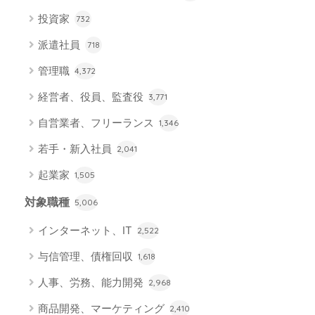
投資家
732
派遣社員
718
管理職
4,372
経営者、役員、監査役
3,771
自営業者、フリーランス
1,346
若手・新入社員
2,041
起業家
1,505
対象職種
5,006
インターネット、IT
2,522
与信管理、債権回収
1,618
人事、労務、能力開発
2,968
商品開発、マーケティング
2,410