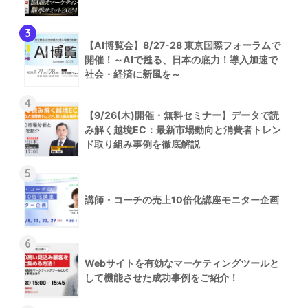
3
【AI博覧会】8/27-28 東京国際フォーラムで
開催！～AIで甦る、日本の底力！導入加速で
社会・経済に新風を～
4
【9/26(木)開催・無料セミナー】データで読
み解く越境EC：最新市場動向と消費者トレン
ド取り組み事例を徹底解説
5
講師・コーチの売上10倍化講座モニター企画
6
Webサイトを有効なマーケティングツールと
して機能させた成功事例をご紹介！