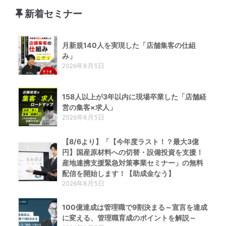
新着セミナー
月新規140人を実現した「店舗集客の仕組
み」
2026年8月5日
158人以上が3年以内に現場卒業した「店舗経
営の集客×求人」
2026年8月5日
【8/6より】「【今年度ラスト！？最大3億
円】国産原材料への切替・設備投資を支援！
産地連携支援緊急対策事業セミナー」の無料
配信を開始します！【助成金なう】
2026年8月5日
100億達成は管理職で9割決まる～宣言を達成
に変える、管理職育成のポイントを解説～