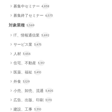
募集中セミナー
4,838
募集終了セミナー
6,573
対象業種
5,569
IT、情報通信業
3,692
サービス業
3,475
人材
3,656
住宅、不動産
3,317
医薬、福祉
3,410
外食
3,129
小売、卸売、流通
3,405
広告、出版、印刷
3,170
建設、工事
3,310