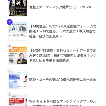
億超えマーケティング継承サミット2024
3
【AI博覧会】8/27-28 東京国際フォーラムで
開催！～AIで甦る、日本の底力！導入加速で
社会・経済に新風を～
4
【9/26(木)開催・無料セミナー】データで読
み解く越境EC：最新市場動向と消費者トレン
ド取り組み事例を徹底解説
5
講師・コーチの売上10倍化講座モニター企画
6
Webサイトを有効なマーケティングツールと