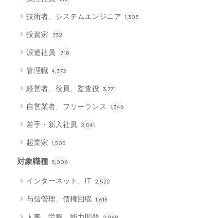
技術者、システムエンジニア
1,303
投資家
732
派遣社員
718
管理職
4,372
経営者、役員、監査役
3,771
自営業者、フリーランス
1,346
若手・新入社員
2,041
起業家
1,505
対象職種
5,006
インターネット、IT
2,522
与信管理、債権回収
1,618
人事、労務、能力開発
2,968