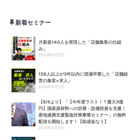
新着セミナー
月新規140人を実現した「店舗集客の仕組
み」
2026年8月5日
158人以上が3年以内に現場卒業した「店舗経
営の集客×求人」
2026年8月5日
【8/6より】「【今年度ラスト！？最大3億
円】国産原材料への切替・設備投資を支援！
産地連携支援緊急対策事業セミナー」の無料
配信を開始します！【助成金なう】
2026年8月5日