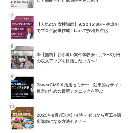
して機能させた成功事例をご紹介！
7
【人気のAI女性講師】9/20 15:30〜 生成AI
でブログ記事作成！Larkで投稿外注化
8
🌟【無料】お小遣い案件体験会｜月1〜3万円
の収入アップを目指したい方へ！
9
PowerCMS X 活用セミナー 効果的なサイト
運営のための最新テクニックを学ぶ
10
2025年8月7日(木) 14時～ ゼロから商工会議
所講師になる方法セミナー