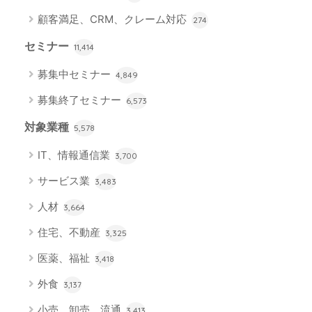
顧客満足、CRM、クレーム対応
274
セミナー
11,414
募集中セミナー
4,849
募集終了セミナー
6,573
対象業種
5,578
IT、情報通信業
3,700
サービス業
3,483
人材
3,664
住宅、不動産
3,325
医薬、福祉
3,418
外食
3,137
小売、卸売、流通
3,413