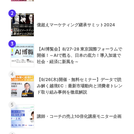
2
億超えマーケティング継承サミット2024
3
【AI博覧会】8/27-28 東京国際フォーラムで
開催！～AIで甦る、日本の底力！導入加速で
社会・経済に新風を～
4
【9/26(木)開催・無料セミナー】データで読
み解く越境EC：最新市場動向と消費者トレン
ド取り組み事例を徹底解説
5
講師・コーチの売上10倍化講座モニター企画