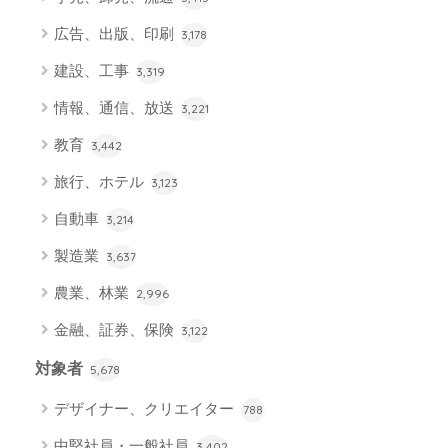
広告、出版、印刷
3,178
建設、工事
3,319
情報、通信、放送
3,221
教育
3,442
旅行、ホテル
3,123
自動車
3,214
製造業
3,637
農業、林業
2,996
金融、証券、保険
3,122
対象者
5,678
デザイナー、クリエイター
788
中堅社員・一般社員
3,402