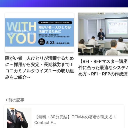
障がい者一人ひとりが活躍するため
【RFI・RFPマスター講座
に～採用から安定・長期就労まで！
件に合った最適なシステ
コニカミノルタウイズユーの取り組
め方～RFI・RFPの作成
みをご紹介～
前の記事
【無料・30分完結】GTM本の著者が教える！
Contact F…