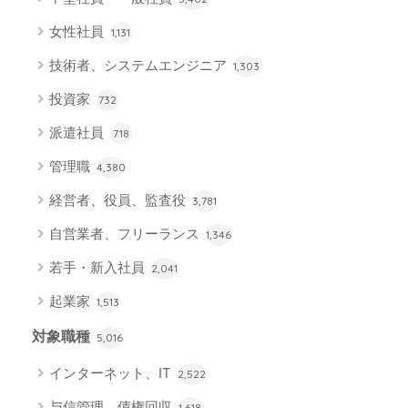
女性社員
1,131
技術者、システムエンジニア
1,303
投資家
732
派遣社員
718
管理職
4,380
経営者、役員、監査役
3,781
自営業者、フリーランス
1,346
若手・新入社員
2,041
起業家
1,513
対象職種
5,016
インターネット、IT
2,522
与信管理、債権回収
1,618