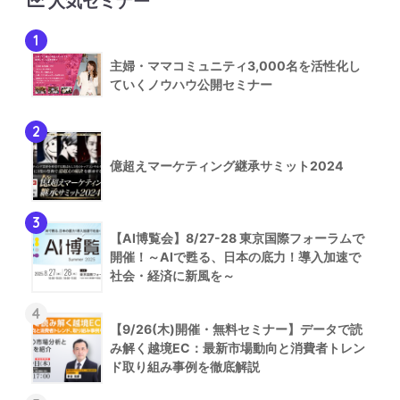
人気セミナー
1
主婦・ママコミュニティ3,000名を活性化し
ていくノウハウ公開セミナー
2
億超えマーケティング継承サミット2024
3
【AI博覧会】8/27-28 東京国際フォーラムで
開催！～AIで甦る、日本の底力！導入加速で
社会・経済に新風を～
4
【9/26(木)開催・無料セミナー】データで読
み解く越境EC：最新市場動向と消費者トレン
ド取り組み事例を徹底解説