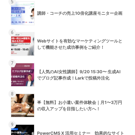
5
講師・コーチの売上10倍化講座モニター企画
6
Webサイトを有効なマーケティングツールと
して機能させた成功事例をご紹介！
7
【人気のAI女性講師】9/20 15:30〜 生成AI
でブログ記事作成！Larkで投稿外注化
8
🌟【無料】お小遣い案件体験会｜月1〜3万円
の収入アップを目指したい方へ！
9
PowerCMS X 活用セミナー 効果的なサイト