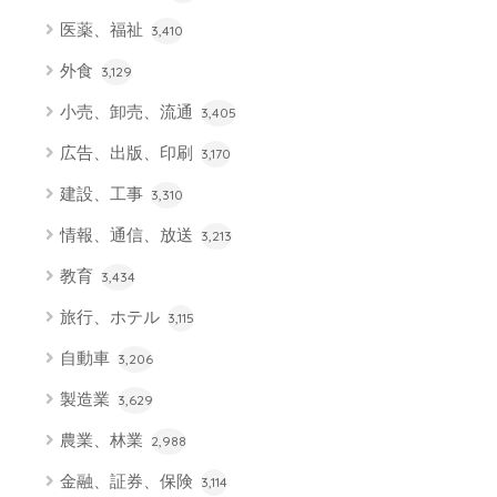
医薬、福祉
3,410
外食
3,129
小売、卸売、流通
3,405
広告、出版、印刷
3,170
建設、工事
3,310
情報、通信、放送
3,213
教育
3,434
旅行、ホテル
3,115
自動車
3,206
製造業
3,629
農業、林業
2,988
金融、証券、保険
3,114