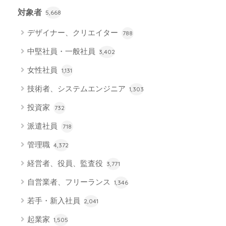
対象者
5,668
デザイナー、クリエイター
788
中堅社員・一般社員
3,402
女性社員
1,131
技術者、システムエンジニア
1,303
投資家
732
派遣社員
718
管理職
4,372
経営者、役員、監査役
3,771
自営業者、フリーランス
1,346
若手・新入社員
2,041
起業家
1,505