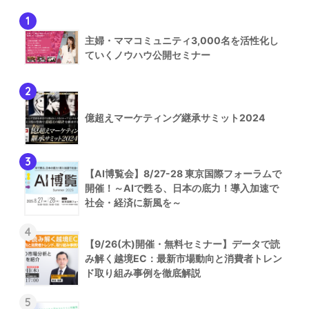
1
主婦・ママコミュニティ3,000名を活性化し
ていくノウハウ公開セミナー
2
億超えマーケティング継承サミット2024
3
【AI博覧会】8/27-28 東京国際フォーラムで
開催！～AIで甦る、日本の底力！導入加速で
社会・経済に新風を～
4
【9/26(木)開催・無料セミナー】データで読
み解く越境EC：最新市場動向と消費者トレン
ド取り組み事例を徹底解説
5