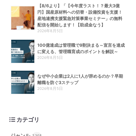
【8/6より】「【今年度ラスト！？最大3億
円】国産原材料への切替・設備投資を支援！
産地連携支援緊急対策事業セミナー」の無料
配信を開始します！【助成金なう】
2026年8月5日
100億達成は管理職で9割決まる～宣言を達成
に変える、管理職育成のポイントを解説～
2026年8月5日
なぜ中小企業は2人に1人が辞めるのか？早期
離職を防ぐ3ステップ
2026年8月5日
カテゴリ
ジャンル
7,203