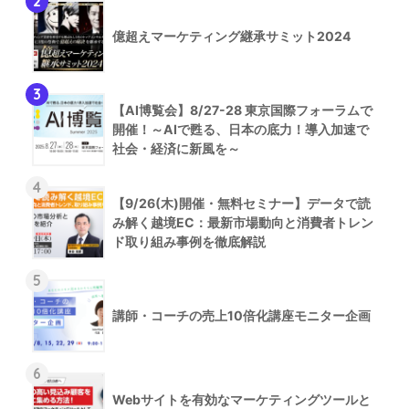
2
億超えマーケティング継承サミット2024
3
【AI博覧会】8/27-28 東京国際フォーラムで
開催！～AIで甦る、日本の底力！導入加速で
社会・経済に新風を～
4
【9/26(木)開催・無料セミナー】データで読
み解く越境EC：最新市場動向と消費者トレン
ド取り組み事例を徹底解説
5
講師・コーチの売上10倍化講座モニター企画
6
Webサイトを有効なマーケティングツールと