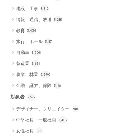
建設、工事
3,312
情報、通信、放送
3,215
教育
3,436
旅行、ホテル
3,117
自動車
3,208
製造業
3,631
農業、林業
2,990
金融、証券、保険
3,116
対象者
5,672
デザイナー、クリエイター
788
中堅社員・一般社員
3,402
女性社員
1,131