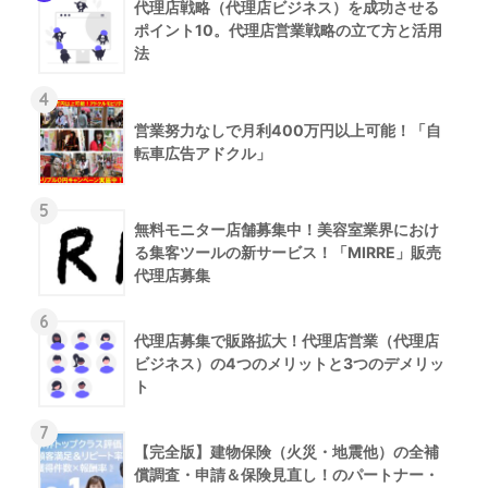
代理店戦略（代理店ビジネス）を成功させる
ポイント10。代理店営業戦略の立て方と活用
法
4
営業努力なしで月利400万円以上可能！「自
転車広告アドクル」
5
無料モニター店舗募集中！美容室業界におけ
る集客ツールの新サービス！「MIRRE」販売
代理店募集
6
代理店募集で販路拡大！代理店営業（代理店
ビジネス）の4つのメリットと3つのデメリッ
ト
7
【完全版】建物保険（火災・地震他）の全補
償調査・申請＆保険見直し！のパートナー・