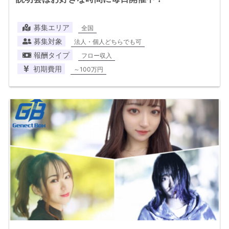
募集エリア
全国
募集対象
法人・個人どちらでも可
報酬タイプ
フロー収入
初期費用
～100万円