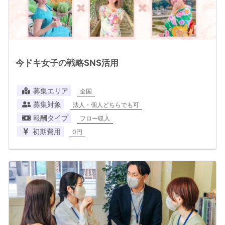
今ドキ女子の戦略SNS活用
募集エリア
全国
募集対象
法人・個人どちらでも可
報酬タイプ
フロー収入
初期費用
0円