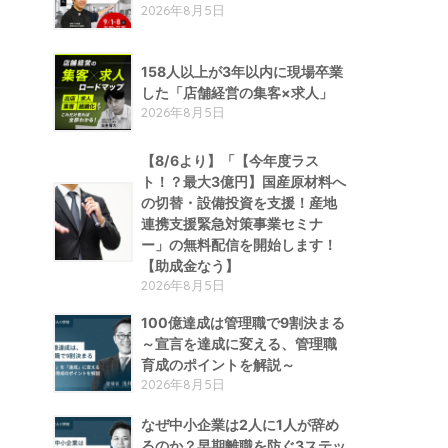
2026年8月5日
158人以上が3年以内に現場卒業
した「店舗経営の集客×求人」
2026年8月5日
【8/6より】「【今年度ラス
ト！？最大3億円】国産原材料へ
の切替・設備投資を支援！産地
連携支援緊急対策事業セミナ
ー」の無料配信を開始します！
【助成金なう】
2026年8月5日
100億達成は管理職で9割決まる
～宣言を達成に変える、管理職
育成のポイントを解説～
2026年8月5日
なぜ中小企業は2人に1人が辞め
るのか？早期離職を防ぐ3ステッ