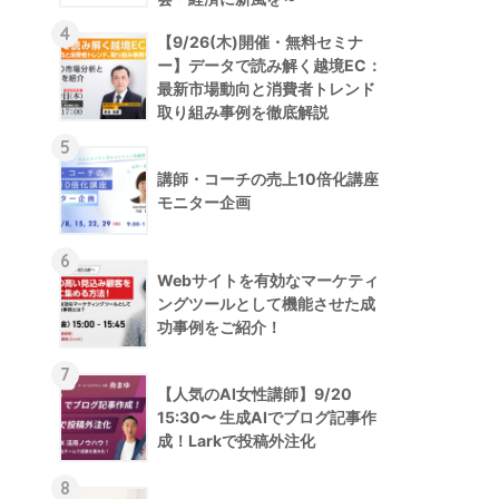
4
【9/26(木)開催・無料セミナ
ー】データで読み解く越境EC：
最新市場動向と消費者トレンド
取り組み事例を徹底解説
5
講師・コーチの売上10倍化講座
モニター企画
6
Webサイトを有効なマーケティ
ングツールとして機能させた成
功事例をご紹介！
7
【人気のAI女性講師】9/20
15:30〜 生成AIでブログ記事作
成！Larkで投稿外注化
8