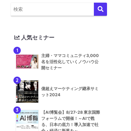
人気セミナー
1
主婦・ママコミュニティ3,000
名を活性化していくノウハウ公
開セミナー
2
億超えマーケティング継承サミ
ット2024
3
【AI博覧会】8/27-28 東京国際
フォーラムで開催！～AIで甦
る、日本の底力！導入加速で社
会・経済に新風を～