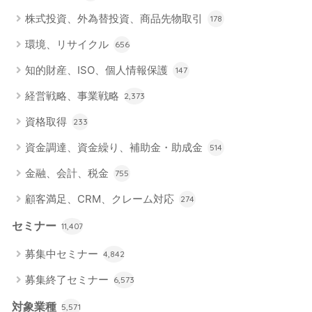
株式投資、外為替投資、商品先物取引
178
環境、リサイクル
656
知的財産、ISO、個人情報保護
147
経営戦略、事業戦略
2,373
資格取得
233
資金調達、資金繰り、補助金・助成金
514
金融、会計、税金
755
顧客満足、CRM、クレーム対応
274
セミナー
11,407
募集中セミナー
4,842
募集終了セミナー
6,573
対象業種
5,571