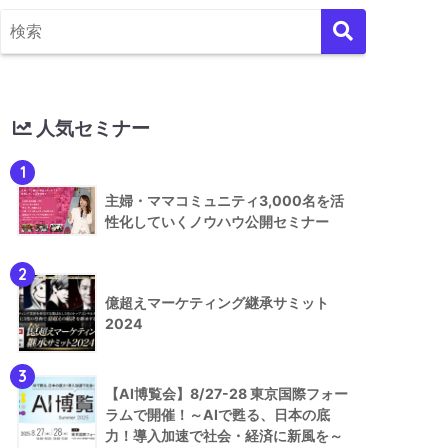
人気セミナー
1
主婦・ママコミュニティ3,000名を活
性化していくノウハウ公開セミナー
2
億超えマーケティング継承サミット
2024
3
【AI博覧会】8/27-28 東京国際フォー
ラムで開催！～AIで甦る、日本の底
力！導入加速で社会・経済に新風を～