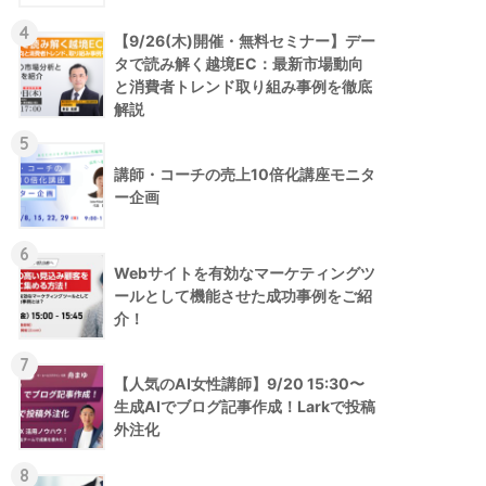
4
【9/26(木)開催・無料セミナー】デー
タで読み解く越境EC：最新市場動向
と消費者トレンド取り組み事例を徹底
解説
5
講師・コーチの売上10倍化講座モニタ
ー企画
6
Webサイトを有効なマーケティングツ
ールとして機能させた成功事例をご紹
介！
7
【人気のAI女性講師】9/20 15:30〜
生成AIでブログ記事作成！Larkで投稿
外注化
8