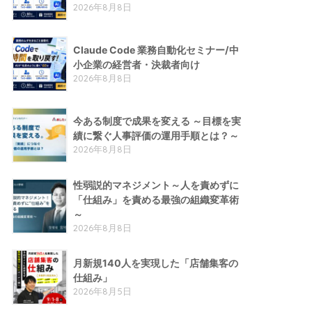
2026年8月8日
Claude Code 業務自動化セミナー/中
小企業の経営者・決裁者向け
2026年8月8日
今ある制度で成果を変える ～目標を実
績に繋ぐ人事評価の運用手順とは？～
2026年8月8日
性弱説的​マネジメント​～人を責めずに
「仕組み」を責める​最強の組織変革術​
～
2026年8月8日
月新規140人を実現した「店舗集客の
仕組み」
2026年8月5日