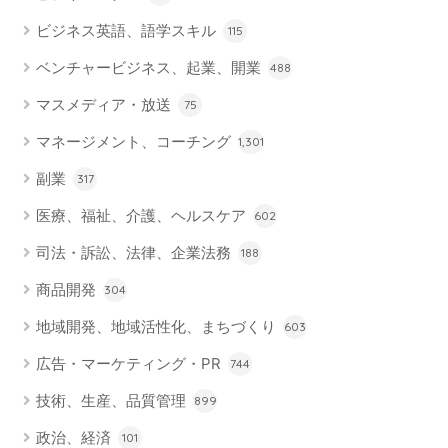
ビジネス英語、語学スキル
115
ベンチャービジネス、起業、開業
488
マスメディア・放送
75
マネージメント、コーチング
1,301
副業
317
医療、福祉、介護、ヘルスケア
602
司法・訴訟、法律、企業法務
188
商品開発
304
地域開発、地域活性化、まちづくり
603
広告・マーケティング・PR
744
技術、生産、品質管理
899
政治、経済
101