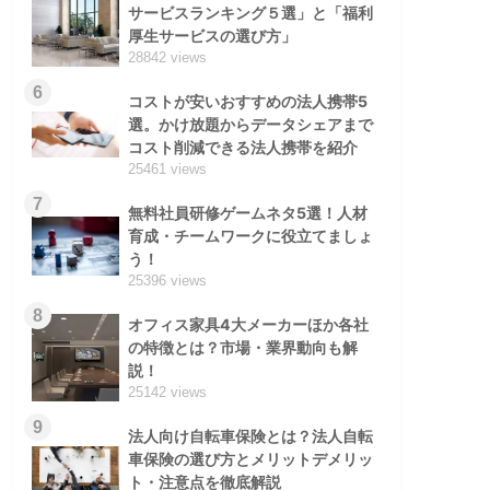
サービスランキング５選」と「福利
厚生サービスの選び方」
28842 views
6
コストが安いおすすめの法人携帯5
選。かけ放題からデータシェアまで
コスト削減できる法人携帯を紹介
25461 views
7
無料社員研修ゲームネタ5選！人材
育成・チームワークに役立てましょ
う！
25396 views
8
オフィス家具4大メーカーほか各社
の特徴とは？市場・業界動向も解
説！
25142 views
9
法人向け自転車保険とは？法人自転
車保険の選び方とメリットデメリッ
ト・注意点を徹底解説