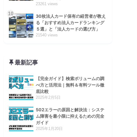
23261 views
10
30枚法人カード保有の経営者が教え
る「おすすめ法人カードランキング
５選」と「法人カードの選び方」
21540 views
最新記事
【完全ガイド】検索ボリュームの調
べ方と活用法｜無料＆有料ツール徹
底比較
2025年2月5日
502エラーの原因と解決法：システ
ム障害を最小限に抑えるための完全
ガイド
2025年1月20日