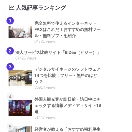
人気記事ランキング
1
完全無料で使えるインターネット
FAXはこれだ！おすすめの無料ツー
ル・無料ソフトを紹介
84781 views
2
法人サービス比較サイト「BIZee（ビジー）」
67426 views
3
デジタルサイネージのソフトウェア
14つを比較！フリー・無料のはど
う？
33914 views
4
外国人観光客が訪日前・訪日中にチ
ェックする情報メディア・サイト19
選
31447 views
5
経営者が教える「おすすめ福利厚生