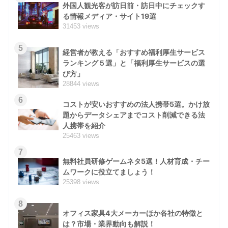
外国人観光客が訪日前・訪日中にチェックす
る情報メディア・サイト19選
31453 views
5
経営者が教える「おすすめ福利厚生サービス
ランキング５選」と「福利厚生サービスの選
び方」
28844 views
6
コストが安いおすすめの法人携帯5選。かけ放
題からデータシェアまでコスト削減できる法
人携帯を紹介
25463 views
7
無料社員研修ゲームネタ5選！人材育成・チー
ムワークに役立てましょう！
25398 views
8
オフィス家具4大メーカーほか各社の特徴と
は？市場・業界動向も解説！