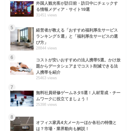
外国人観光客が訪日前・訪日中にチェックす
る情報メディア・サイト19選
31451 views
5
経営者が教える「おすすめ福利厚生サービス
ランキング５選」と「福利厚生サービスの選
び方」
28844 views
6
コストが安いおすすめの法人携帯5選。かけ放
題からデータシェアまでコスト削減できる法
人携帯を紹介
25463 views
7
無料社員研修ゲームネタ5選！人材育成・チー
ムワークに役立てましょう！
25398 views
8
オフィス家具4大メーカーほか各社の特徴と
は？市場・業界動向も解説！